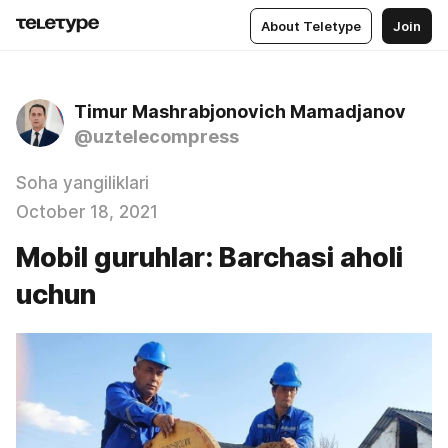
About Teletype
Join
Timur Mashrabjonovich Mamadjanov
@uztelecompress
Soha yangiliklari
October 18, 2021
Mobil guruhlar: Barchasi aholi
uchun