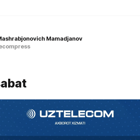
Mashrabjonovich Mamadjanov
ecompress
abat