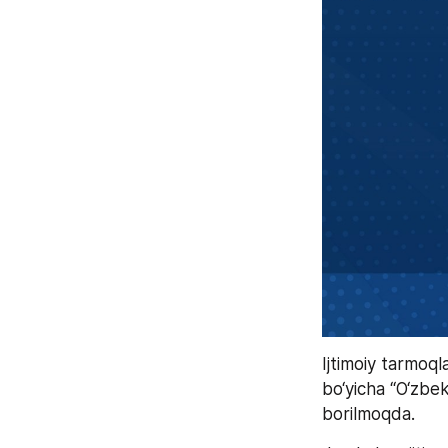
Ijtimoiy tarmoq
bo‘yicha “O‘zbe
borilmoqda. 