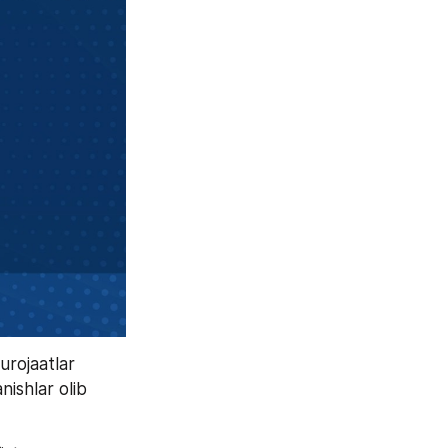
rojaatlar 
shlar olib 