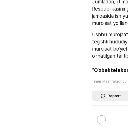
Jumladan, ijtim
Respublikasining
jamoasida ish yu
murojaat yoʻllan
Ushbu murojaat 
tegishli hududiy 
murojaat bo‘yich
o‘rnatilgan tarti
“O‘zbekteleko
Timur Mashrabjonov
Repost