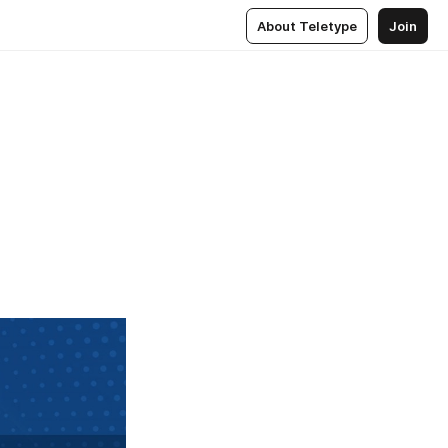
About Teletype
Join