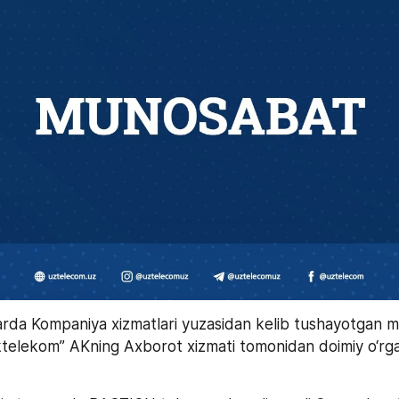
larda Kompaniya xizmatlari yuzasidan kelib tushayotgan mu
ktelekom” AKning Axborot xizmati tomonidan doimiy o‘rgani