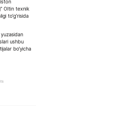
ston 
 Oltin texnik 
i to‘g‘risida 
yuzasidan 
slari ushbu 
jalar bo‘yicha 
ts