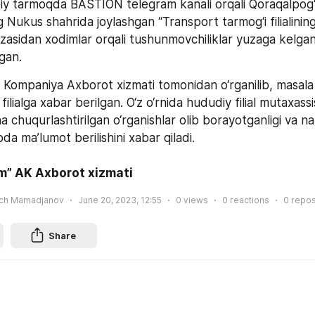
oiy tarmoqda BASTION telegram kanali orqali Qoraqalpog‘i
 Nukus shahrida joylashgan “Transport tarmog‘i filialining”
zasidan xodimlar orqali tushunmovchiliklar yuzaga kelganlig
gan.
Kompaniya Axborot xizmati tomonidan o‘rganilib, masala 
filialga xabar berilgan. O‘z o‘rnida hududiy filial mutaxassi
a chuqurlashtirilgan o‘rganishlar olib borayotganligi va nati
bda ma’lumot berilishini xabar qiladi.
m” AK Axborot xizmati
ich Mamadjanov
June 20, 2023, 12:55
0
views
0
reactions
0
repos
Share