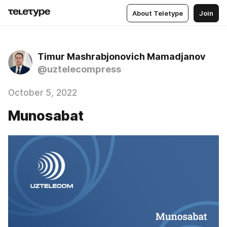
About Teletype
Join
Timur Mashrabjonovich Mamadjanov
@uztelecompress
October 5, 2022
Munosabat