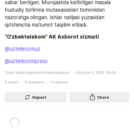
xabar berilgan. Murojaatda keltirilgan masala 
hududiy bo‘linma mutaxassislari tomonidan 
nazoratga olingan. Ishlar natijasi yuzasidan 
qo‘shimcha ma’lumot taqdim etiladi.
“O‘zbektelekom” AK Axborot xizmati
@uztelecomuz
@uztelecompress
Timur Mashrabjonovich Mamadjanov
October 5, 2022, 06:56
0
views
0
reactions
0
reposts
Repost
Share