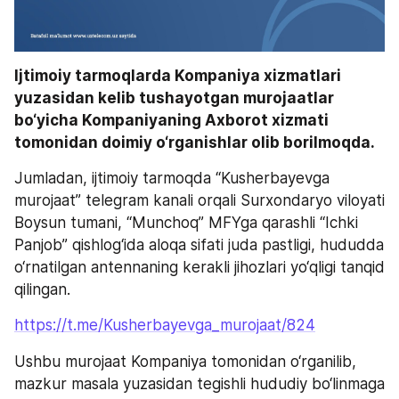
Ijtimoiy tarmoqlarda Kompaniya xizmatlari 
yuzasidan kelib tushayotgan murojaatlar 
bo‘yicha Kompaniyaning Axborot xizmati 
tomonidan doimiy o‘rganishlar olib borilmoqda.
Jumladan, ijtimoiy tarmoqda “Kusherbayevga 
murojaat” telegram kanali orqali Surxondaryo viloyati 
Boysun tumani, “Munchoq” MFYga qarashli “Ichki 
Panjob” qishlog‘ida aloqa sifati juda pastligi, hududda 
o‘rnatilgan antennaning kerakli jihozlari yo‘qligi tanqid 
qilingan.
https://t.me/Kusherbayevga_murojaat/824
Ushbu murojaat Kompaniya tomonidan o‘rganilib, 
mazkur masala yuzasidan tegishli hududiy bo‘linmaga 