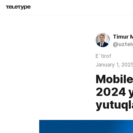
Timur 
@uztel
E`tirof
January 1, 202
Mobile
2024 y
yutuql