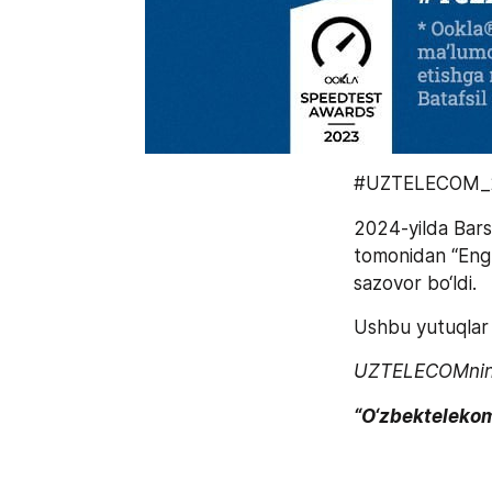
#UZTELECOM_20
2024-yilda Bar
tomonidan “Eng t
sazovor bo‘ldi.
Ushbu yutuqlar k
UZTELECOMning 2
“O‘zbekteleko