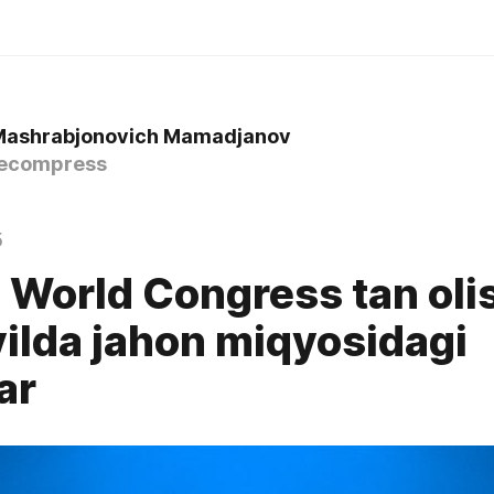
Mashrabjonovich Mamadjanov
ecompress
5
 World Congress tan olis
ilda jahon miqyosidagi
ar