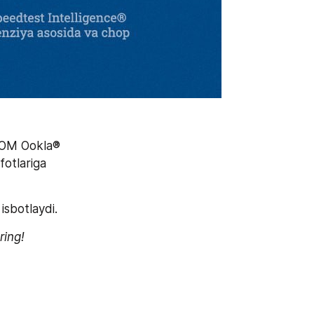
COM Ookla® 
otlariga 
isbotlaydi.
ring!