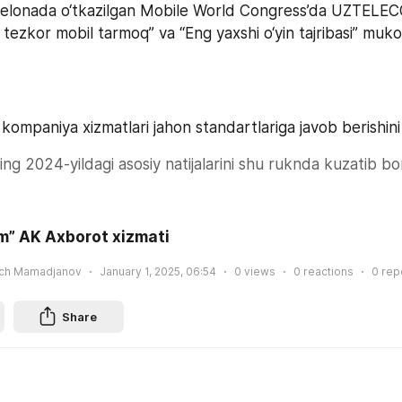
selonada o‘tkazilgan Mobile World Congress’da UZTELE
ezkor mobil tarmoq” va “Eng yaxshi o‘yin tajribasi” mukof
ompaniya xizmatlari jahon standartlariga javob berishini 
2024-yildagi asosiy natijalarini shu ruknda kuzatib bor
m” AK Axborot xizmati
ich Mamadjanov
January 1, 2025, 06:54
0
views
0
reactions
0
rep
Share