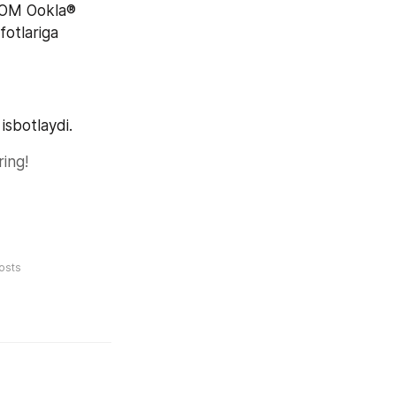
COM Ookla® 
otlariga 
isbotlaydi.
ing!
osts