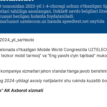
24_yil_sarhisobi
selonada o‘tkazilgan Mobile World Congress’da UZTELE
ezkor mobil tarmoq” va “Eng yaxshi o‘yin tajribasi” mukof
ompaniya xizmatlari jahon standartlariga javob berishini 
024-yildagi asosiy natijalarini shu ruknda kuzatib bo
m” AK Axborot xizmati