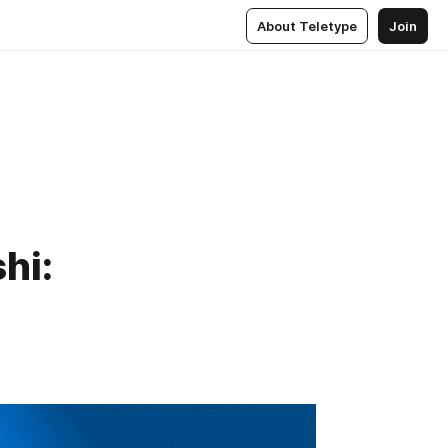
About Teletype
Join
hi: