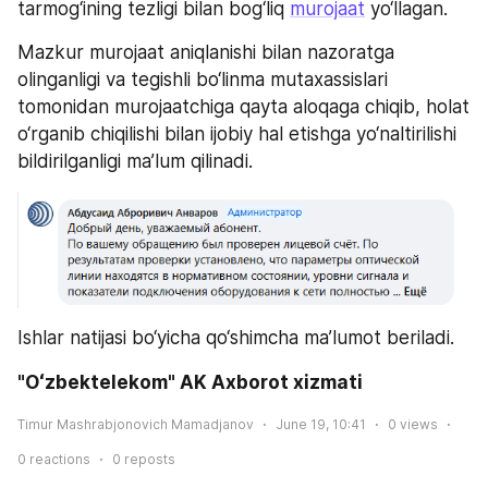
tarmog‘ining tezligi bilan bog‘liq 
murojaat
 yo‘llagan.
Mazkur murojaat aniqlanishi bilan nazoratga 
olinganligi va tegishli bo‘linma mutaxassislari 
tomonidan murojaatchiga qayta aloqaga chiqib, holat 
o‘rganib chiqilishi bilan ijobiy hal etishga yo‘naltirilishi 
bildirilganligi ma’lum qilinadi.
Ishlar natijasi bo‘yicha qo‘shimcha ma’lumot beriladi.
"Oʻzbektelekom" AK Axborot xizmati
Timur Mashrabjonovich Mamadjanov
June 19, 10:41
0
views
0
reactions
0
reposts