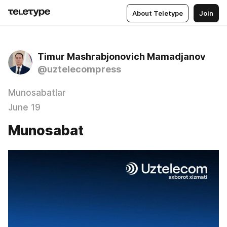
About Teletype
Join
Timur Mashrabjonovich Mamadjanov
@uztelecompress
Munosabatlar
June 19
Munosabat