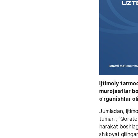
Ijtimoiy tarmo
murojaatlar b
o‘rganishlar o
Jumladan, ijtim
tumani, “Qorate
harakat boshlagan
shikoyat qilinga