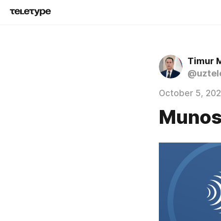
Timur 
@uztel
October 5, 20
Munos