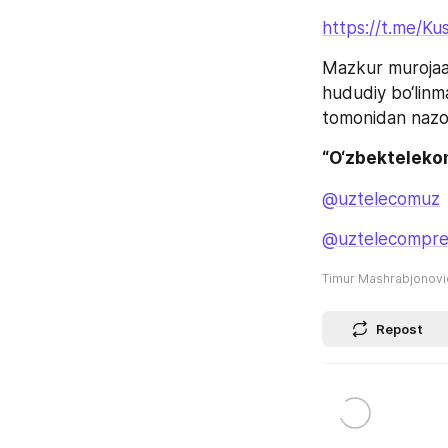
https://t.me/K
Mazkur murojaat
hududiy bo‘linm
tomonidan nazora
“O‘zbekteleko
@uztelecomuz
@uztelecompre
Timur Mashrabjonov
Repost