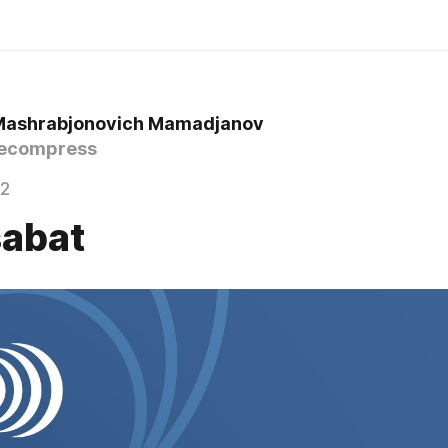
Mashrabjonovich Mamadjanov
ecompress
22
abat