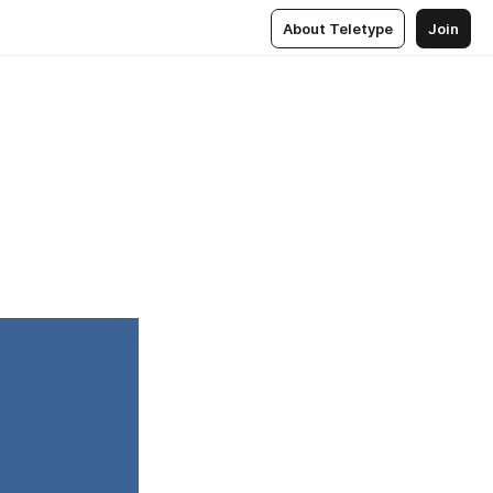
About Teletype
Join