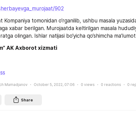
usherbayevga_murojaat/902
 Kompaniya tomonidan o‘rganilib, ushbu masala yuzasidan
aga xabar berilgan. Murojaatda keltirilgan masala hududiy
tga olingan. Ishlar natijasi bo‘yicha qo‘shimcha ma’lumot 
m” AK Axborot xizmati
ss
ich Mamadjanov
October 5, 2022, 07:06
0
views
0
reactions
0
re
Share