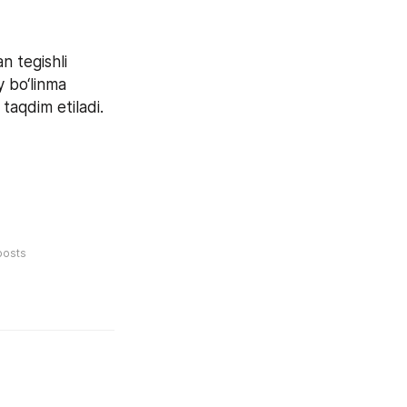
 tegishli 
 bo‘linma 
taqdim etiladi.
posts