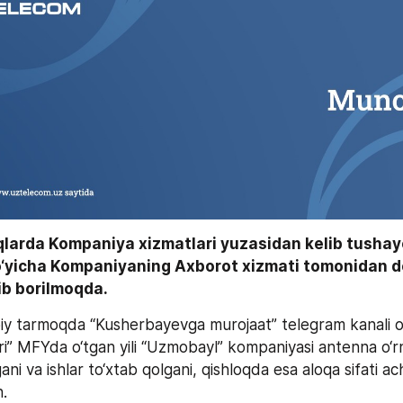
qlarda Kompaniya xizmatlari yuzasidan kelib tushay
o‘yicha Kompaniyaning Axborot xizmati tomonidan do
lib borilmoqda.
oiy tarmoqda “Kusherbayevga murojaat” telegram kanali or
ri” MFYda o‘tgan yili “Uzmobayl” kompaniyasi antenna o‘rn
i va ishlar to‘xtab qolgani, qishloqda esa aloqa sifati achi
n.