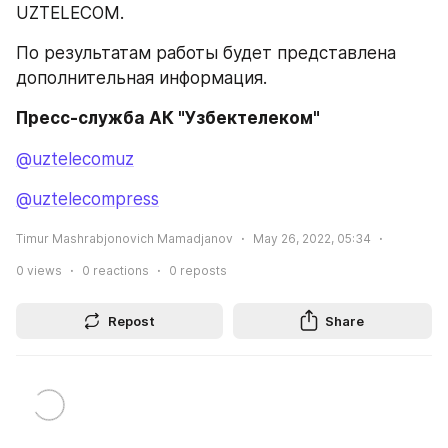
UZTELECOM.
По результатам работы будет представлена 
дополнительная информация.
Пресс-служба АК "Узбектелеком"
@uztelecomuz
@uztelecompress
Timur Mashrabjonovich Mamadjanov
May 26, 2022, 05:34
0
views
0
reactions
0
reposts
Repost
Share