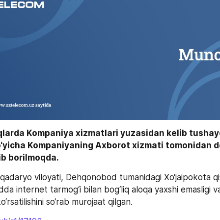
qlarda Kompaniya xizmatlari yuzasidan kelib tushay
o‘yicha Kompaniyaning Axborot xizmati tomonidan do
lib borilmoqda.
adaryo viloyati, Dehqonobod tumanidagi Xo‘jaipokota qis
a internet tarmog‘i bilan bog‘liq aloqa yaxshi emasligi v
‘rsatilishini so‘rab murojaat qilgan.