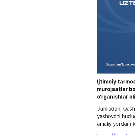
Ijtimoiy tarmo
murojaatlar b
o‘rganishlar o
Jumladan, Qashq
yashovchi hududd
amaliy yordam ko