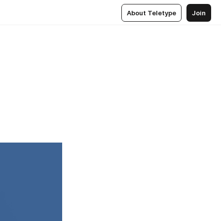
About Teletype
Join