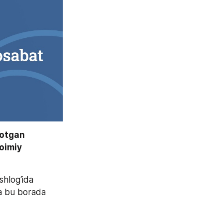
otgan 
imiy 
hlog‘ida 
a bu borada 