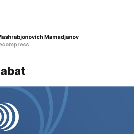
Mashrabjonovich Mamadjanov
ecompress
abat