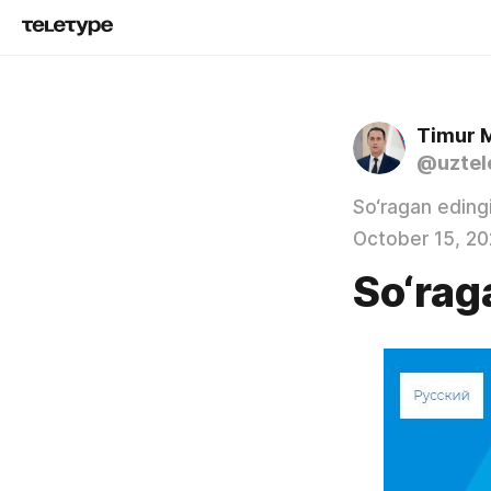
Timur 
@uztel
So‘ragan eding
October 15, 20
So‘rag