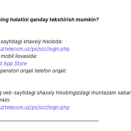
ing holatini qanday tekshirish mumkin?
saytidagi shaxsiy hisobda:
.uztelecom.uz/ps/scc/login.php
i 
App Store
eratori orqali telefon orqali: 

ng veb-saytidagi shaxsiy hisobingizdagi muntazam xab
.uztelecom.uz/ps/scc/login.php
___________________________________________