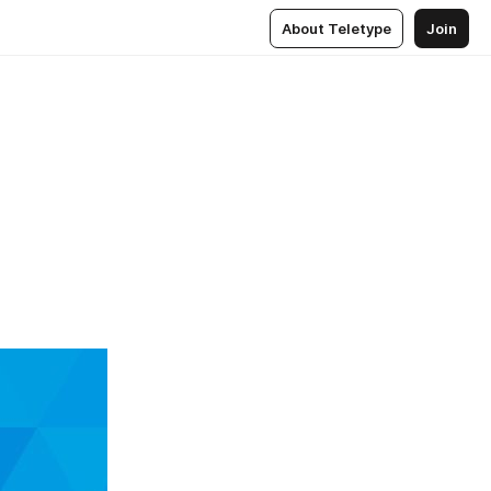
About Teletype
Join