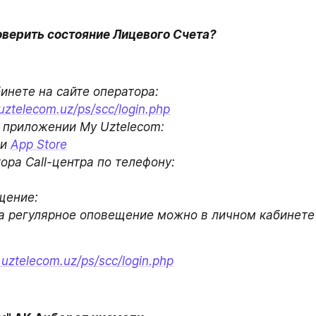
верить состояние Лицевого Счета? 
– В личном кабинете на сайте оператора: 
.uztelecom.uz/ps/scc/login.php
 приложении My Uztelecom:

и 
App Store
ора Call-центра по телефону: 

ение: 

а регулярное оповещение можно в личном кабинете 
t.uztelecom.uz/ps/scc/login.php