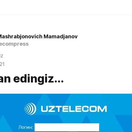
Mashrabjonovich Mamadjanov
ecompress
iz
21
an edingiz...