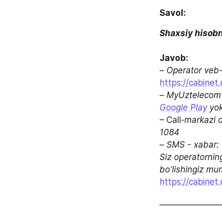
Savol:
Shaxsiy hisobn
Javob:
– 
Operator veb-
https://cabinet
– 
Google Play
 yok
– Call-
markazi op
1084
– 
SMS - xabar: 

Siz operatorni
https://cabinet
_______________