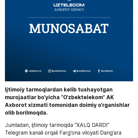
Ijtimoiy tarmoqlardan kelib tushayotgan 
murojaatlar bo‘yicha “O‘zbektelekom” AK 
Axborot xizmati tomonidan doimiy o‘rganishlar 
olib borilmoqda. 
Jumladan, ijtimoiy tarmoqda “XALQ DARDI” 
Telegram kanali orqali Farg‘ona viloyati Dang‘ara 