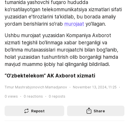
tumanida yashovchi fuqaro hududda 
ko‘rsatilayotgan telekommunikatsiya xizmatlari sifati 
yuzasidan e’tirozlarini ta’kidlab, bu borada amaliy 
yordam berishlarini so‘rab 
murojaat
 yo‘llagan.
Ushbu murojaat yuzasidan Kompaniya Axborot 
xizmati tegishli bo‘linmaga xabar berganligi va 
bo‘linma mutaxassislari murojaatchi bilan bog‘lanib, 
holat yuzasidan tushuntirish olib borganligi hamda 
mavjud muammo ijobiy hal qilinganligi bildiriladi.
“O‘zbektelekom” AK Axborot xizmati 
Timur Mashrabjonovich Mamadjanov
November 13, 2024, 11:25
0
views
0
reactions
0
reposts
Repost
Share