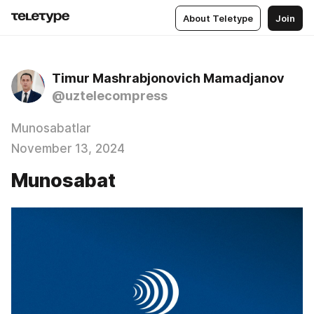
About Teletype
Join
Timur Mashrabjonovich Mamadjanov
@uztelecompress
Munosabatlar
November 13, 2024
Munosabat