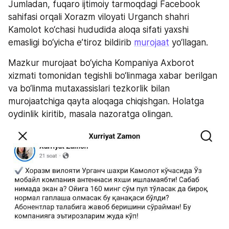
Jumladan, fuqaro ijtimoiy tarmoqdagi Facebook 
sahifasi orqali Xorazm viloyati Urganch shahri 
Kamolot ko‘chasi hududida aloqa sifati yaxshi 
emasligi bo‘yicha e’tiroz bildirib 
murojaat
 yo‘llagan.
Mazkur murojaat bo‘yicha Kompaniya Axborot 
xizmati tomonidan tegishli bo‘linmaga xabar berilgan 
va bo‘linma mutaxassislari tezkorlik bilan 
murojaatchiga qayta aloqaga chiqishgan. Holatga 
oydinlik kiritib, masala nazoratga olingan.