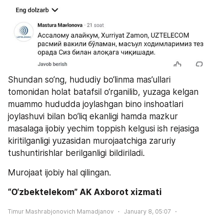
Shundan so‘ng, hududiy bo‘linma mas’ullari 
tomonidan holat batafsil o‘rganilib, yuzaga kelgan 
muammo hududda joylashgan bino inshoatlari 
joylashuvi bilan bo‘liq ekanligi hamda mazkur 
masalaga ijobiy yechim toppish kelgusi ish rejasiga 
kiritilganligi yuzasidan murojaatchiga zaruriy 
tushuntirishlar berilganligi bildiriladi.
Murojaat ijobiy hal qilingan.
“O‘zbektelekom” AK Axborot xizmati
Timur Mashrabjonovich Mamadjanov
January 8, 05:07