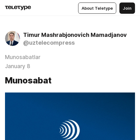
About Teletype
Join
Timur Mashrabjonovich Mamadjanov
@uztelecompress
Munosabatlar
January 8
Munosabat