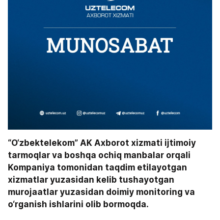
“O‘zbektelekom” AK Axborot xizmati ijtimoiy 
tarmoqlar va boshqa ochiq manbalar orqali 
Kompaniya tomonidan taqdim etilayotgan 
xizmatlar yuzasidan kelib tushayotgan 
murojaatlar yuzasidan doimiy monitoring va 
o‘rganish ishlarini olib bormoqda.