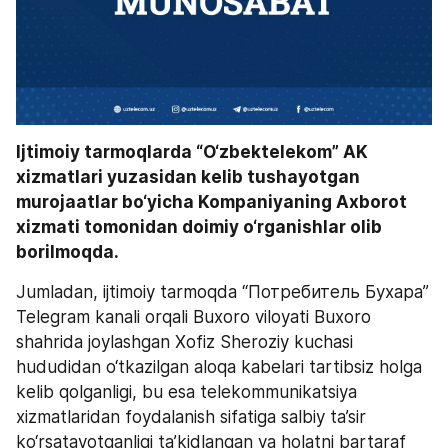
Ijtimoiy tarmoqlarda “O‘zbektelekom” AK 
xizmatlari yuzasidan kelib tushayotgan 
murojaatlar bo‘yicha Kompaniyaning Axborot 
xizmati tomonidan doimiy o‘rganishlar olib 
borilmoqda. 
Jumladan, ijtimoiy tarmoqda “Потребитель Бухара” 
Telegram kanali orqali Buxoro viloyati Buxoro 
shahrida joylashgan Xofiz Sheroziy kuchasi 
hududidan o‘tkazilgan aloqa kabelari tartibsiz holga 
kelib qolganligi, bu esa telekommunikatsiya 
xizmatlaridan foydalanish sifatiga salbiy ta’sir 
ko‘rsatayotganligi ta’kidlangan va holatni bartaraf 