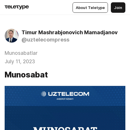
About Teletype
Join
Timur Mashrabjonovich Mamadjanov
@uztelecompress
Munosabatlar
July 11, 2023
Munosabat