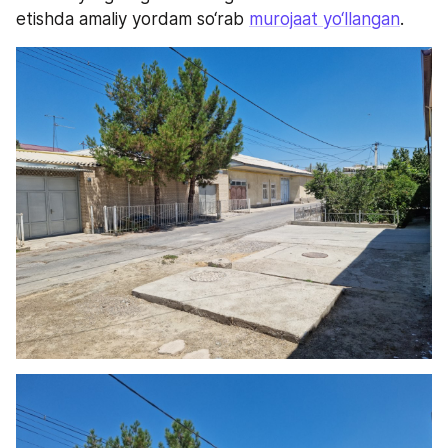
etishda amaliy yordam so‘rab 
murojaat yo‘llangan
.