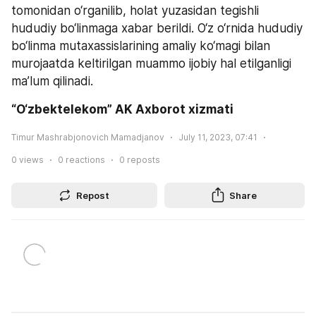
tomonidan o‘rganilib, holat yuzasidan tegishli 
hududiy bo‘linmaga xabar berildi. O‘z o‘rnida hududiy 
bo‘linma mutaxassislarining amaliy ko‘magi bilan 
murojaatda keltirilgan muammo ijobiy hal etilganligi 
ma’lum qilinadi.
“O‘zbektelekom” AK Axborot xizmati
Timur Mashrabjonovich Mamadjanov
July 11, 2023, 07:41
0
views
0
reactions
0
reposts
Repost
Share