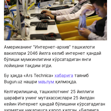
Американинг "Интернет-архив" ташкилоти 
вакиллари 2046 йилга келиб интернет қандай 
бўлиши мумкинлигини кўрсатадиган янги 
лойиҳани тақдим этди. 
Бу ҳақда «Ars Technica» 
хабарига
 таяниб 
Bugun.uz нашри 
маълум 
қилмоқда.
Келтирилишича, ташкилотнинг 25 йиллиги 
шарафига унинг мутахассислари 25 йилдан 
кейин Интернет қандай бўлишини кўрсатадиган 
хизматни чиқаришга қарор қилган. «Билимга 