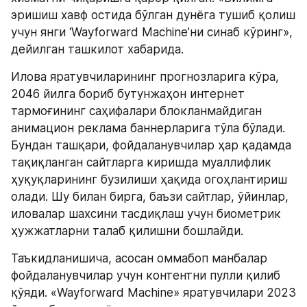
эришиш хавф остида бўлган дунёга тушиб қолиш 
учун янги ‘Wayforward Machine’ни синаб кўринг», 
дейилган ташкилот хабарида.
Илова яратувчиларининг прогнозларига кўра, 
2046 йилга бориб бутунжаҳон интернет 
тармоғининг саҳифалари блокланмайдиган 
анимацион реклама баннерларига тўла бўлади. 
Бундан ташқари, фойдаланувчилар ҳар қадамда 
тақиқланган сайтларга киришда муаллифлик 
ҳуқуқларининг бузилиши ҳақида огоҳлантириш 
олади. Шу билан бирга, баъзи сайтлар, ўйинлар, 
иловалар шахсини тасдиқлаш учун биометрик 
ҳужжатларни талаб қилишни бошлайди.
Таъкидланишича, асосан оммабоп манбалар 
фойдаланувчилар учун контентни пулли қилиб 
қўяди. «Wayforward Machine» яратувчилари 2023 