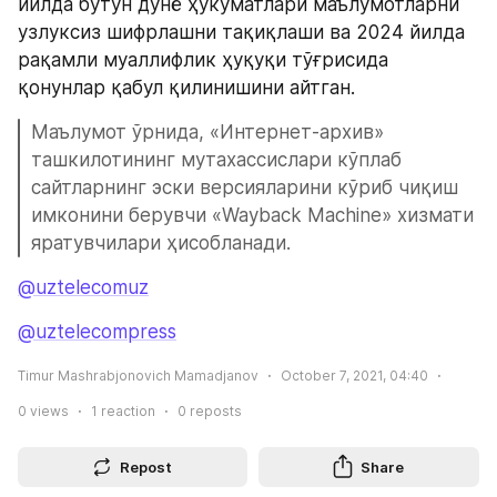
йилда бутун дунё ҳукуматлари маълумотларни 
узлуксиз шифрлашни тақиқлаши ва 2024 йилда 
рақамли муаллифлик ҳуқуқи тўғрисида 
қонунлар қабул қилинишини айтган.
Маълумот ўрнида, «Интернет-архив» 
ташкилотининг мутахассислари кўплаб 
сайтларнинг эски версияларини кўриб чиқиш 
имконини берувчи «Wayback Machine» хизмати 
яратувчилари ҳисобланади.
@uztelecomuz
@uztelecompress
Timur Mashrabjonovich Mamadjanov
October 7, 2021, 04:40
0
views
1
reaction
0
reposts
Repost
Share