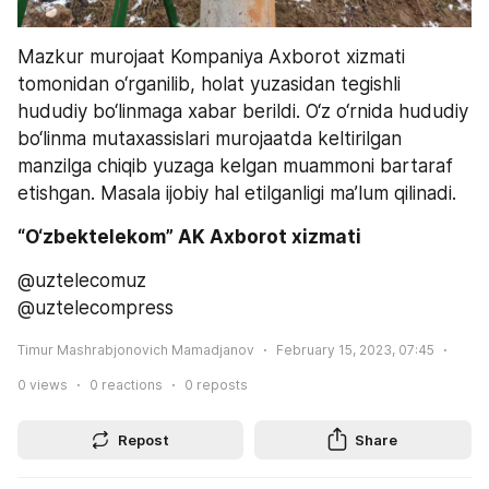
Mazkur murojaat Kompaniya Axborot xizmati 
tomonidan o‘rganilib, holat yuzasidan tegishli 
hududiy bo‘linmaga xabar berildi. O‘z o‘rnida hududiy 
bo‘linma mutaxassislari murojaatda keltirilgan 
manzilga chiqib yuzaga kelgan muammoni bartaraf 
etishgan. Masala ijobiy hal etilganligi ma’lum qilinadi. 
“O‘zbektelekom” AK Axborot xizmati
@uztelecomuz
@uztelecompress
Timur Mashrabjonovich Mamadjanov
February 15, 2023, 07:45
0
views
0
reactions
0
reposts
Repost
Share