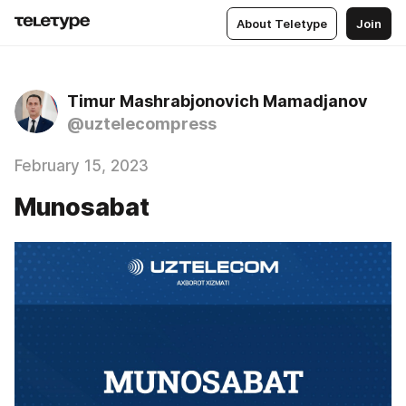
About Teletype
Join
Timur Mashrabjonovich Mamadjanov
@uztelecompress
February 15, 2023
Munosabat