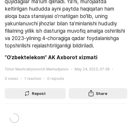
quyidagilar ma’lum qilinadi. Ya’ni, murojaatda 
keltirilgan hududda ayni paytda haqiqatan ham 
aloqa baza stansiyasi o‘rnatilgan bo‘lib, uning 
yakunlanuvchi jihozlar bilan ta’minlanishi hududiy 
filialning yillik ish dasturiga muvofiq amalga oshirilishi 
va 2023-yilning 4-choragiga qadar foydalanishga 
topshirilishi rejalashtirilganligi bildiriladi.
“O‘zbektelekom” AK Axborot xizmati
Timur Mashrabjonovich Mamadjanov
May 24, 2023, 07:38
0
views
1
reaction
0
reposts
Repost
Share