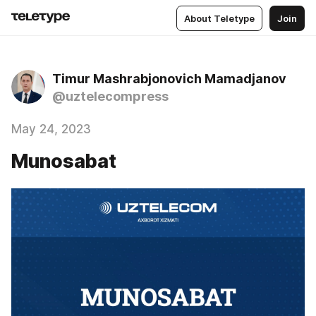
About Teletype
Join
Timur Mashrabjonovich Mamadjanov
@uztelecompress
May 24, 2023
Munosabat