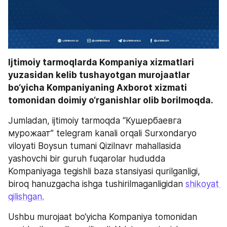
Ijtimoiy tarmoqlarda Kompaniya xizmatlari 
yuzasidan kelib tushayotgan murojaatlar 
bo‘yicha Kompaniyaning Axborot xizmati 
tomonidan doimiy o‘rganishlar olib borilmoqda. 
Jumladan, ijtimoiy tarmoqda “Кушербаевга 
мурожаат” telegram kanali orqali Surxondaryo 
viloyati Boysun tumani Qizilnavr mahallasida 
yashovchi bir guruh fuqarolar hududda 
Kompaniyaga tegishli baza stansiyasi qurilganligi, 
biroq hanuzgacha ishga tushirilmaganligidan 
shikoyat 
qilishgan.
Ushbu murojaat bo‘yicha Kompaniya tomonidan 