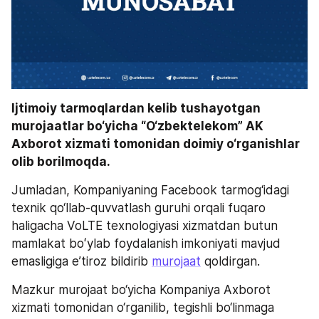
Ijtimoiy tarmoqlardan kelib tushayotgan 
murojaatlar bo‘yicha “O‘zbektelekom” AK 
Axborot xizmati tomonidan doimiy o‘rganishlar 
olib borilmoqda. 
Jumladan, Kompaniyaning Facebook tarmog‘idagi 
texnik qo‘llab-quvvatlash guruhi orqali fuqaro 
haligacha VoLTE texnologiyasi xizmatdan butun 
mamlakat boʻylab foydalanish imkoniyati mavjud 
emasligiga e’tiroz bildirib 
murojaat
 qoldirgan.
Mazkur murojaat bo‘yicha Kompaniya Axborot 
xizmati tomonidan o‘rganilib, tegishli bo‘linmaga 