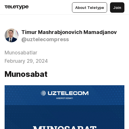
About Teletype
Join
Timur Mashrabjonovich Mamadjanov
@uztelecompress
Munosabatlar
February 29, 2024
Munosabat