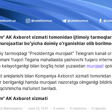
" AK Axborot xizmati tomonidan ijtimoiy tarmoqlard
rojaatlar boʻyicha doimiy oʻrganishlar olib borilm
oiy tarmoqdagi "Prezidentga murojaat" Telegram kanali or
tumani Yuqori Tegana mahallasida yashovchi fuqaro interne
a kelayotganligi bilan bog‘liq holat yuzasidan 
murojaat
 qol
 aniqlanishi bilan Kompaniya Axborot xizmati tomonidan t
 berilganligi hamda murojaat nazoratga olinganligi bildirilad
a qo‘shimcha ma’lumot beriladi.
m" AK Axborot xizmati
ich Mamadjanov
June 10, 12:41
0
views
0
reactions
0
reposts