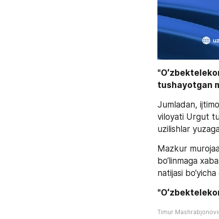
"Oʻzbektelekom
tushayotgan mu
Jumladan, ijtim
viloyati Urgut 
uzilishlar yuzag
Mazkur murojaat
bo‘linmaga xabar
natijasi bo‘yich
"Oʻzbekteleko
Timur Mashrabjonov