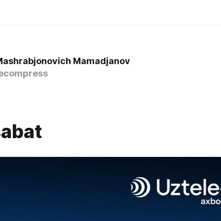
Mashrabjonovich Mamadjanov
ecompress
abat