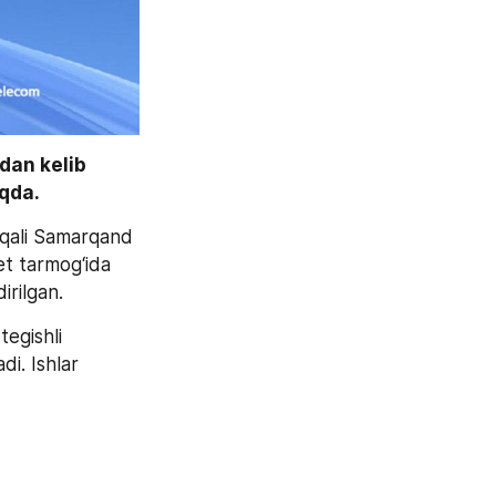
an kelib 
oqda.
qali Samarqand 
t tarmog‘ida 
dirilgan.
egishli 
i. Ishlar 