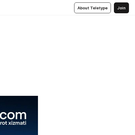
About Teletype
Join