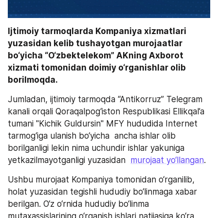
Ijtimoiy tarmoqlarda Kompaniya xizmatlari 
yuzasidan kelib tushayotgan murojaatlar 
bo‘yicha “O‘zbektelekom” AKning Axborot 
xizmati tomonidan doimiy o‘rganishlar olib 
borilmoqda. 
Jumladan, ijtimoiy tarmoqda “Antikorruz” Telegram 
kanali orqali Qoraqalpog‘iston Respublikasi Ellikqal’a 
tumani "Kichik Guldursin" MFY hududida Internet 
tarmog‘iga ulanish bo‘yicha  ancha ishlar olib 
borilganligi lekin nima uchundir ishlar yakuniga 
yetkazilmayotganligi yuzasidan  
murojaat yo‘llangan
.
Ushbu murojaat Kompaniya tomonidan o‘rganilib, 
holat yuzasidan tegishli hududiy bo‘linmaga xabar 
berilgan. O‘z o‘rnida hududiy bo‘linma 
mutaxassislarining o‘rganish ishlari natijasiga ko‘ra, 