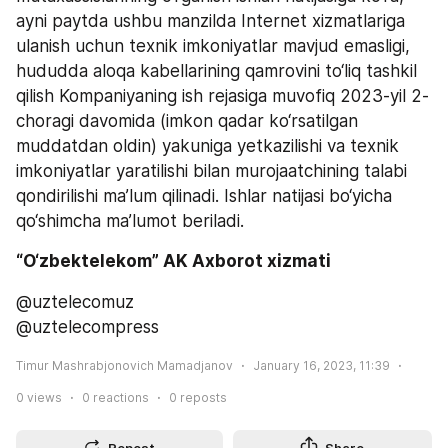
ayni paytda ushbu manzilda Internet xizmatlariga 
ulanish uchun texnik imkoniyatlar mavjud emasligi, 
hududda aloqa kabellarining qamrovini to‘liq tashkil 
qilish Kompaniyaning ish rejasiga muvofiq 2023-yil 2-
choragi davomida (imkon qadar ko‘rsatilgan 
muddatdan oldin) yakuniga yetkazilishi va texnik 
imkoniyatlar yaratilishi bilan murojaatchining talabi 
qondirilishi ma’lum qilinadi. Ishlar natijasi bo‘yicha 
qo‘shimcha ma’lumot beriladi.
“O‘zbektelekom” AK Axborot xizmati
@uztelecomuz
@uztelecompress
Timur Mashrabjonovich Mamadjanov
January 16, 2023, 11:39
0
views
0
reactions
0
reposts
Repost
Share