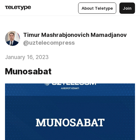
About Teletype
Join
Timur Mashrabjonovich Mamadjanov
@uztelecompress
January 16, 2023
Munosabat