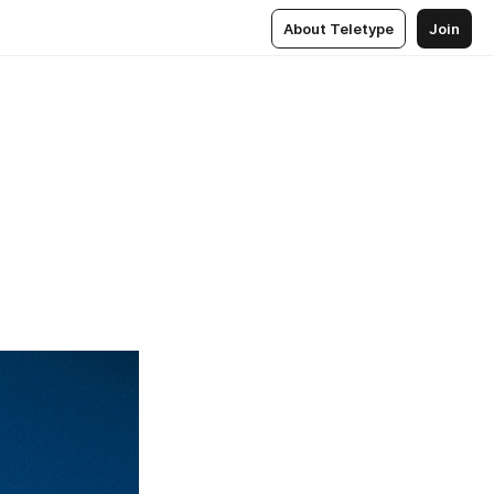
About Teletype
Join