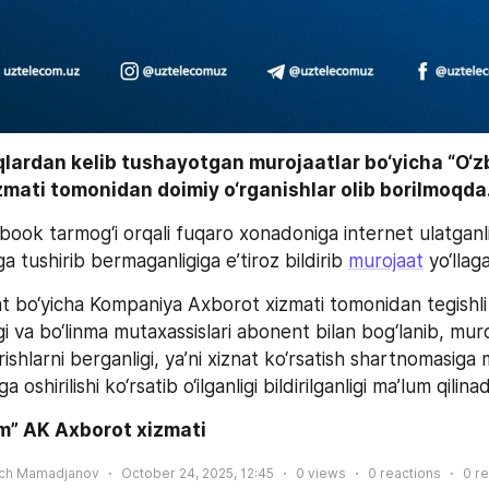
qlardan kelib tushayotgan murojaatlar bo‘yicha “O‘z
mati tomonidan doimiy o‘rganishlar olib borilmoqda
ook tarmog‘i orqali fuqaro xonadoniga internet ulatganlig
 tushirib bermaganligiga e’tiroz bildirib 
murojaat
 yo‘llag
 bo‘yicha Kompaniya Axborot xizmati tomonidan tegishli 
gi va bo‘linma mutaxassislari abonent bilan bog‘lanib, muro
rishlarni berganligi, ya’ni xiznat ko‘rsatish shartnomasiga 
 oshirilishi ko‘rsatib o‘ilganligi bildirilganligi ma’lum qilinad
m” AK Axborot xizmati
ich Mamadjanov
October 24, 2025, 12:45
0
views
0
reactions
0
re