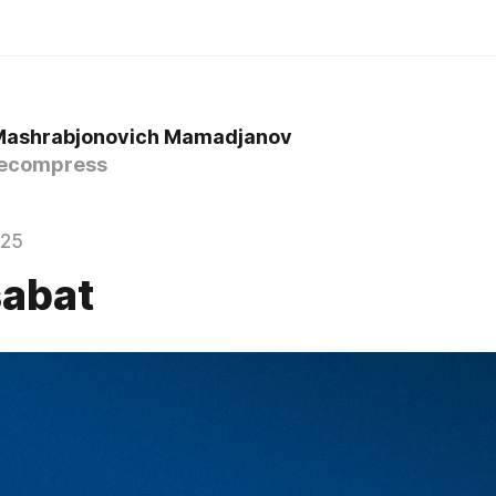
Mashrabjonovich Mamadjanov
ecompress
025
abat