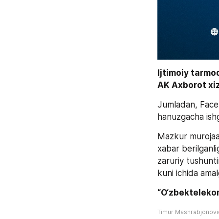
Ijtimoiy tarmo
AK Axborot xiz
Jumladan, Faceb
hanuzgacha ishga
Mazkur murojaat
xabar berilganli
zaruriy tushunti
kuni ichida amalga
“O‘zbekteleko
Timur Mashrabjonov