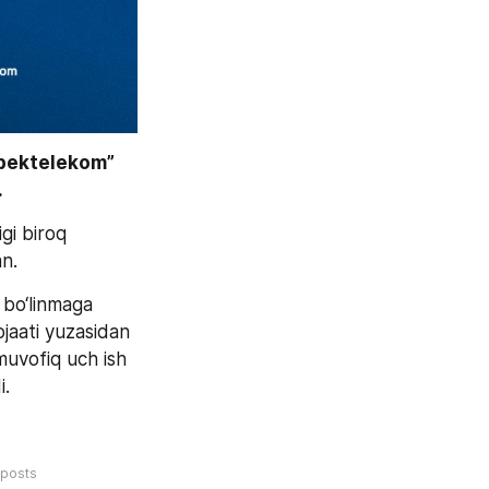
bektelekom” 
.
i biroq 
an.
bo‘linmaga 
jaati yuzasidan 
muvofiq uch ish 
i.
posts