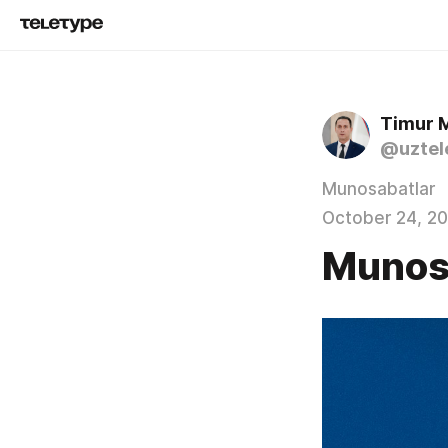
Timur 
@uztel
Munosabatlar
October 24, 2
Munos