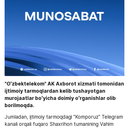
"Oʻzbektelekom" AK Axborot xizmati tomonidan 
ijtimoiy tarmoqlardan kelib tushayotgan 
murojaatlar boʻyicha doimiy oʻrganishlar olib 
borilmoqda. 
Jumladan, ijtimoiy tarmoqdagi "Komporuz" Telegram 
kanali orqali fuqaro Shaxrihon tumanining Vahim 