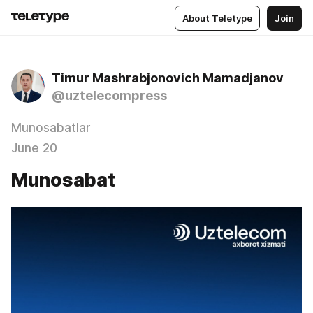
About Teletype
Join
Timur Mashrabjonovich Mamadjanov
@uztelecompress
Munosabatlar
June 20
Munosabat