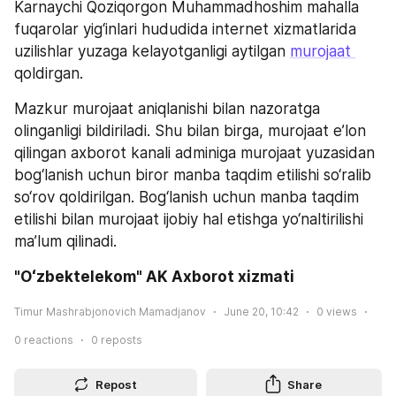
Karnaychi Qoziqorgon Muhammadhoshim mahalla 
fuqarolar yig‘inlari hududida internet xizmatlarida 
uzilishlar yuzaga kelayotganligi aytilgan 
murojaat 
qoldirgan. 
Mazkur murojaat aniqlanishi bilan nazoratga 
olinganligi bildiriladi. Shu bilan birga, murojaat e’lon 
qilingan axborot kanali adminiga murojaat yuzasidan 
bog‘lanish uchun biror manba taqdim etilishi so‘ralib 
so‘rov qoldirilgan. Bog‘lanish uchun manba taqdim 
etilishi bilan murojaat ijobiy hal etishga yo‘naltirilishi 
ma’lum qilinadi.
"Oʻzbektelekom" AK Axborot xizmati
Timur Mashrabjonovich Mamadjanov
June 20, 10:42
0
views
0
reactions
0
reposts
Repost
Share