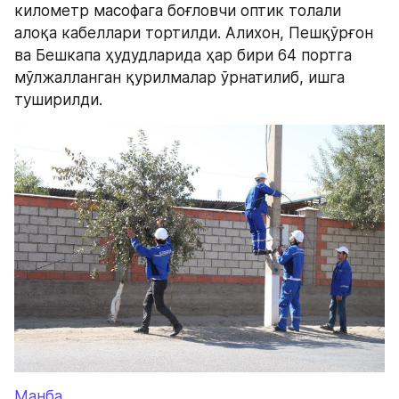
километр масофага боғловчи оптик толали 
алоқа кабеллари тортилди. Алихон, Пешқўрғон 
ва Бешкапа ҳудудларида ҳар бири 64 портга 
мўлжалланган қурилмалар ўрнатилиб, ишга 
туширилди.
Манба