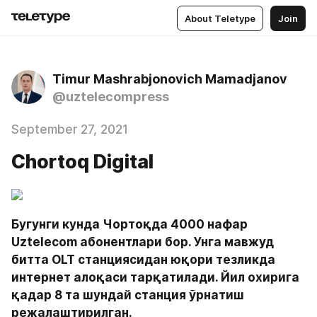
About Teletype
Join
Timur Mashrabjonovich Mamadjanov
@uztelecompress
September 27, 2021
Chortoq Digital
Бугунги кунда Чортоқда 4000 нафар 
Uztelecom абонентлари бор. Унга мавжуд 
битта OLT станциясидан юқори тезликда 
интернет алоқаси тарқатилади. Йил охирига 
қадар 8 та шундай станция ўрнатиш 
режалаштирилган.