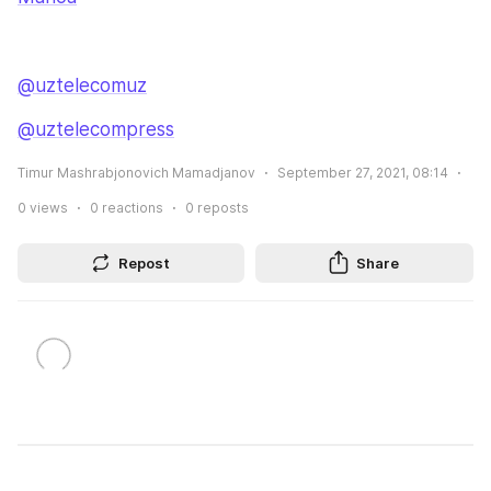
@uztelecomuz
@uztelecompress
Timur Mashrabjonovich Mamadjanov
September 27, 2021, 08:14
0
views
0
reactions
0
reposts
Repost
Share