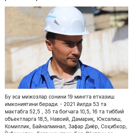
Бу эса мижозлар сонини 19 мингга етказиш 
имкониятини беради. - 2021 йилда 53 та 
мактабга 52,5 , 35 та боғчага 10,5, 16 та тиббий 
объектларга 18,5, Навоий, Дамариқ, Юксалиш, 
Комиллик, Байналминал, Зафар Диёр, Соҳибкор, 