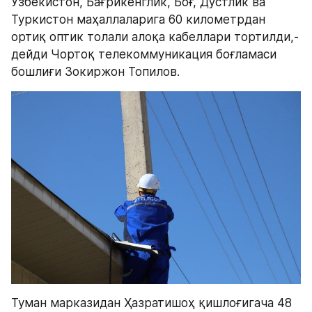
Ўзбекистон, Бағрикенглик, Боғ, Дўстлик ва 
Туркистон маҳаллаларига 60 километрдан 
ортиқ оптик толали алоқа кабеллари тортилди,- 
дейди Чортоқ телекоммуникация боғламаси 
бошлиғи Зокиржон Топилов.
Туман марказидан Ҳазратишоҳ қишлоғигача 48 