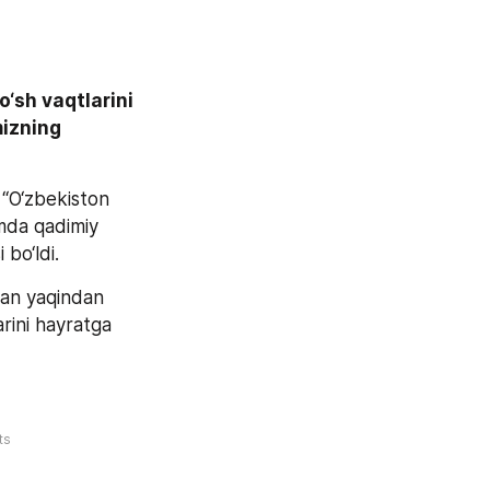
sh vaqtlarini 
izning 
“O‘zbekiston 
mda qadimiy 
bo‘ldi. 
lan yaqindan 
rini hayratga 
ts