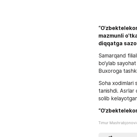
“O‘zbektelekom
mazmunli o‘tka
diqqatga sazov
Samarqand filia
bo‘ylab sayohat 
Buxoroga tashkil
Soha xodimlari s
tanishdi. Asrlar
solib kelayotga
“O‘zbekteleko
Timur Mashrabjonov