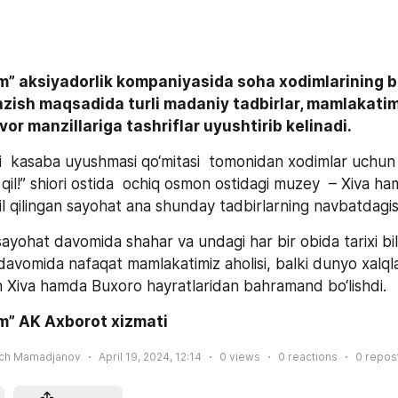
” aksiyadorlik kompaniyasida soha xodimlarining bo‘
zish maqsadida turli madaniy tadbirlar, mamlakatim
or manzillariga tashriflar uyushtirib kelinadi.
li  kasaba uyushmasi qo‘mitasi  tomonidan xodimlar uchun 
qil!” shiori ostida  ochiq osmon ostidagi muzey  – Xiva ha
 qilingan sayohat ana shunday tadbirlarning navbatdagisi 
ayohat davomida shahar va undagi har bir obida tarixi bi
 davomida nafaqat mamlakatimiz aholisi, balki dunyo xalqla
n Xiva hamda Buxoro hayratlaridan bahramand bo‘lishdi.
m” AK Axborot xizmati
ich Mamadjanov
April 19, 2024, 12:14
0
views
0
reactions
0
repos