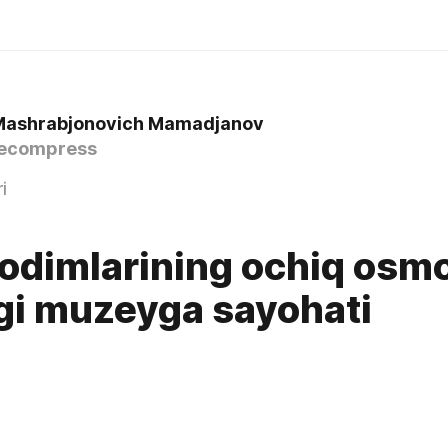
Mashrabjonovich Mamadjanov
ecompress
i
odimlarining ochiq osm
gi muzeyga sayohati