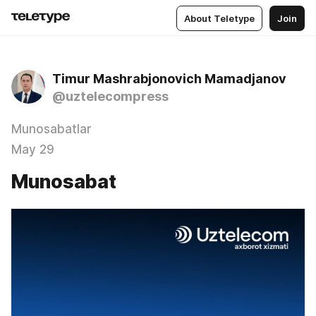
About Teletype
Join
Timur Mashrabjonovich Mamadjanov
@uztelecompress
Munosabatlar
May 29
Munosabat