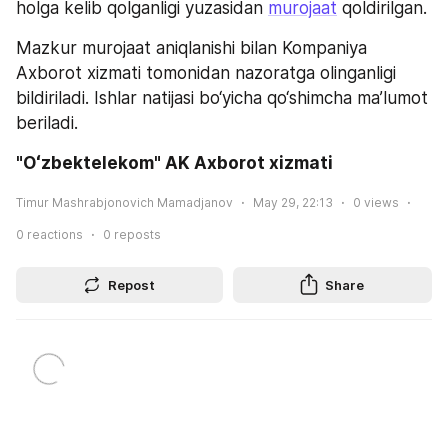
holga kelib qolganligi yuzasidan 
murojaat
 qoldirilgan.
Mazkur murojaat aniqlanishi bilan Kompaniya 
Axborot xizmati tomonidan nazoratga olinganligi 
bildiriladi. Ishlar natijasi bo‘yicha qo‘shimcha ma’lumot 
beriladi.
"Oʻzbektelekom" AK Axborot xizmati 
Timur Mashrabjonovich Mamadjanov
May 29, 22:13
0
views
0
reactions
0
reposts
Repost
Share