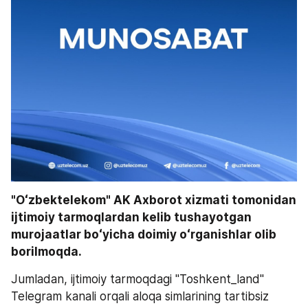
"Oʻzbektelekom" AK Axborot xizmati tomonidan 
ijtimoiy tarmoqlardan kelib tushayotgan 
murojaatlar boʻyicha doimiy oʻrganishlar olib 
borilmoqda. 
Jumladan, ijtimoiy tarmoqdagi "Toshkent_land" 
Telegram kanali orqali aloqa simlarining tartibsiz 