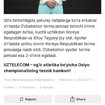
Qit’a birinchiligida yakuniy natijalarga ko‘ra erkaklar 
o‘rtasida O‘zbekiston terma jamoasi birinchi o‘rinni 
egallagan bo‘lsa, kuchli uchlikdan Koreya 
Respublikasi va Xitoy Taypeyi joy oldi. Ayollar 
o‘rtasida ushbu sovrin Koreya Respublikasi terma 
jamoasiga nasib etdi. O‘zbekiston ayollar terma 
jamoasi esa 2-o‘rinni egalladi.
UZTELECOM – og‘ir atletika bo‘yicha Osiyo 
chempionatining texnik hamkori!
Timur Mashrabjonovich Mamadjanov
February 12, 2024, 07:11
0
views
0
reactions
0
reposts
Repost
Share