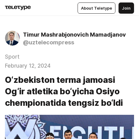
About Teletype
Join
Timur Mashrabjonovich Mamadjanov
@uztelecompress
Sport
February 12, 2024
O‘zbekiston terma jamoasi
Og‘ir atletika bo‘yicha Osiyo
chempionatida tengsiz bo‘ldi