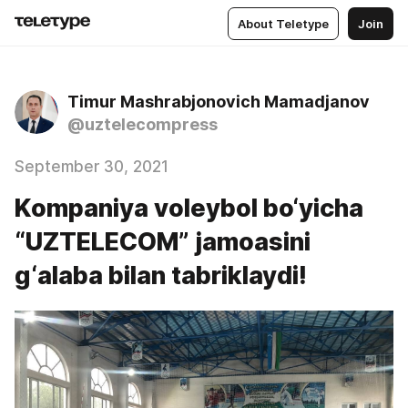
About Teletype
Join
Timur Mashrabjonovich Mamadjanov
@uztelecompress
September 30, 2021
Kompaniya voleybol bo‘yicha
“UZTELECOM” jamoasini
g‘alaba bilan tabriklaydi!