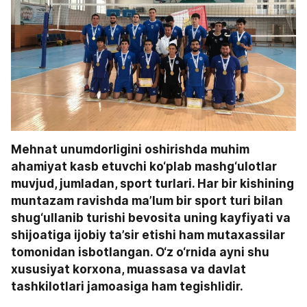
Mehnat unumdorligini oshirishda muhim 
ahamiyat kasb etuvchi ko‘plab mashg‘ulotlar 
muvjud, jumladan, sport turlari. Har bir kishining 
muntazam ravishda ma’lum bir sport turi bilan 
shug‘ullanib turishi bevosita uning kayfiyati va 
shijoatiga ijobiy ta’sir etishi ham mutaxassilar 
tomonidan isbotlangan. O‘z o‘rnida ayni shu 
xususiyat korxona, muassasa va davlat 
tashkilotlari jamoasiga ham tegishlidir.