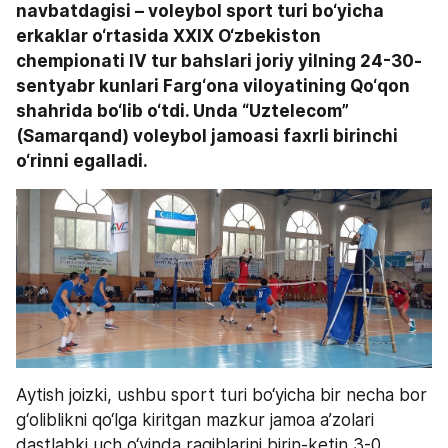
navbatdagisi – voleybol sport turi bo‘yicha 
erkaklar o‘rtasida XXIX O‘zbekiston 
chempionati IV tur bahslari joriy yilning 24-30-
sentyabr kunlari Farg‘ona viloyatining Qo‘qon 
shahrida bo‘lib o‘tdi. Unda “Uztelecom” 
(Samarqand) voleybol jamoasi faxrli birinchi 
o‘rinni egalladi.
Aytish joizki, ushbu sport turi bo‘yicha bir necha bor 
g‘oliblikni qo‘lga kiritgan mazkur jamoa a’zolari 
dastlabki uch o‘yinda raqiblarini birin-ketin 3-0 