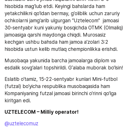
hisobida mag‘lub etdi. Keyingi bahslarda ham 
yetakchilikni qo‘ldan bermay, g‘oliblik uchun zaruriy 
ochkolarni jamg‘arib ulgurgan “Uztelecom”  jamoasi 
30-sentyabr kuni yakuniy bosqichda OTMK (Olmaliq) 
jamoasiga qarshi maydonga chiqdi. Murosasiz 
kechgan ushbu bahsda ham jamoa a’zolari 3:2 
hisobida ustun kelib mutlaq chempionlikka erishdi.
Musobaqa yakunida barcha jamoalarga diplom va 
esdalik sovg‘alari topshirildi. Gʻalaba muborak bo‘lsin!
Eslatib o‘tamiz, 15-22-sentyabr kunlari Mini-futbol 
(futzal) bo‘yicha respublika musobaqasida ham 
Kompaniyaning futzal jamoasi birinchi o‘rinni qo‘lga 
kiritgan edi.
UZTELECOM – Milliy operator!
@uztelecomuz