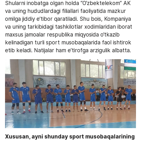
Shularni inobatga olgan holda “O‘zbektelekom” AK 
va uning hududlardagi filiallari faoliyatida mazkur 
omilga jiddiy e’tibor qaratiladi. Shu bois, Kompaniya 
va uning tarkibidagi tashkilotlar xodimlaridan iborat 
maxsus jamoalar respublika miqyosida o‘tkazib 
kelinadigan turli sport musobaqalarida faol ishtirok 
etib keladi. Natijalar ham e’tirofga arzigulik albatta.
Xususan, ayni shunday sport musobaqalarining 