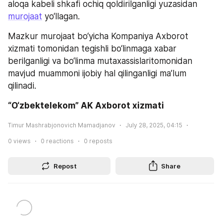
aloqa kabeli shkafi ochiq qoldirilganligi yuzasidan 
murojaat
 yo‘llagan.
Mazkur murojaat bo‘yicha Kompaniya Axborot 
xizmati tomonidan tegishli bo‘linmaga xabar 
berilganligi va bo‘linma mutaxassislaritomonidan 
mavjud muammoni ijobiy hal qilinganligi ma’lum 
qilinadi.
“O‘zbektelekom” AK Axborot xizmati
Timur Mashrabjonovich Mamadjanov
July 28, 2025, 04:15
0
views
0
reactions
0
reposts
Repost
Share