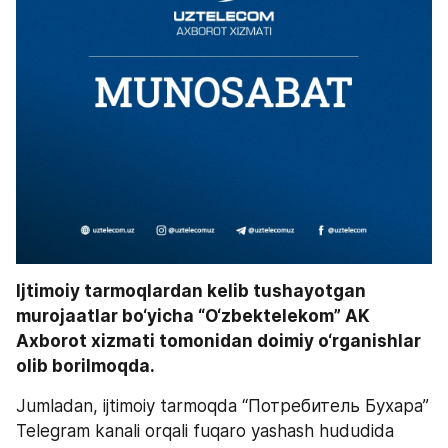
Ijtimoiy tarmoqlardan kelib tushayotgan 
murojaatlar bo‘yicha “O‘zbektelekom” AK 
Axborot xizmati tomonidan doimiy o‘rganishlar 
olib borilmoqda. 
Jumladan, ijtimoiy tarmoqda “Потребитель Бухара” 
Telegram kanali orqali fuqaro yashash hududida 