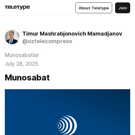
About Teletype
Join
Timur Mashrabjonovich Mamadjanov
@uztelecompress
Munosabatlar
July 28, 2025
Munosabat