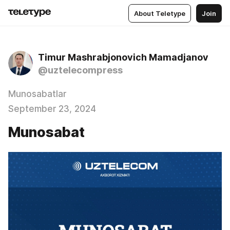
About Teletype
Join
Timur Mashrabjonovich Mamadjanov
@uztelecompress
Munosabatlar
September 23, 2024
Munosabat