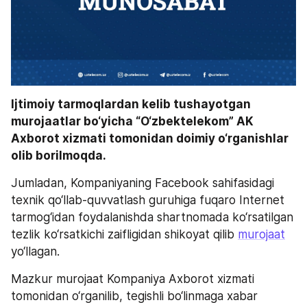
Ijtimoiy tarmoqlardan kelib tushayotgan 
murojaatlar bo‘yicha “O‘zbektelekom” AK 
Axborot xizmati tomonidan doimiy o‘rganishlar 
olib borilmoqda. 
Jumladan, Kompaniyaning Facebook sahifasidagi 
texnik qo‘llab-quvvatlash guruhiga fuqaro Internet 
tarmog‘idan foydalanishda shartnomada ko‘rsatilgan 
tezlik ko‘rsatkichi zaifligidan shikoyat qilib 
murojaat
yo‘llagan.
Mazkur murojaat Kompaniya Axborot xizmati 
tomonidan o‘rganilib, tegishli bo‘linmaga xabar 