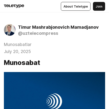
About Teletype
Join
Timur Mashrabjonovich Mamadjanov
@uztelecompress
Munosabatlar
July 20, 2025
Munosabat