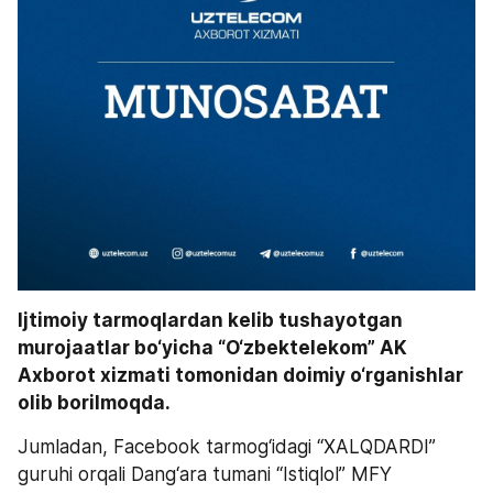
Ijtimoiy tarmoqlardan kelib tushayotgan 
murojaatlar bo‘yicha “O‘zbektelekom” AK 
Axborot xizmati tomonidan doimiy o‘rganishlar 
olib borilmoqda.
Jumladan, Facebook tarmog‘idagi “XALQDARDI” 
guruhi orqali Dang‘ara tumani “Istiqlol” MFY 