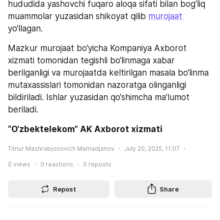
hududida yashovchi fuqaro aloqa sifati bilan bog‘liq 
muammolar yuzasidan shikoyat qilib 
murojaat 
yo‘llagan.
Mazkur murojaat bo‘yicha Kompaniya Axborot 
xizmati tomonidan tegishli bo‘linmaga xabar 
berilganligi va murojaatda keltirilgan masala bo‘linma 
mutaxassislari tomonidan nazoratga olinganligi 
bildiriladi. Ishlar yuzasidan qo‘shimcha ma’lumot 
beriladi.
“O‘zbektelekom” AK Axborot xizmati
Timur Mashrabjonovich Mamadjanov
July 20, 2025, 11:07
0
views
0
reactions
0
reposts
Repost
Share