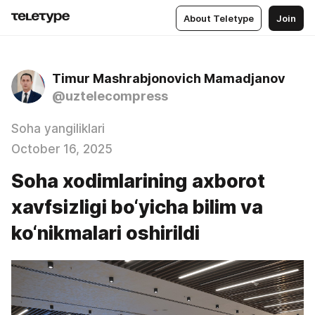
About Teletype
Join
Timur Mashrabjonovich Mamadjanov
@uztelecompress
Soha yangiliklari
October 16, 2025
Soha xodimlarining axborot
xavfsizligi bo‘yicha bilim va
ko‘nikmalari oshirildi