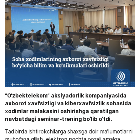
“O‘zbektelekom” aksiyadorlik kompaniyasida 
axborot xavfsizligi va kiberxavfsizlik sohasida 
xodimlar malakasini oshirishga qaratilgan 
navbatdagi seminar-trening bo‘lib o‘tdi.
Tadbirda ishtirokchilarga shaxsga doir ma’lumotlarni 
muhofaza qilish, elektron pochta orqali amalga 