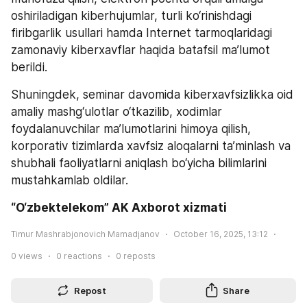
oshiriladigan kiberhujumlar, turli ko‘rinishdagi 
firibgarlik usullari hamda Internet tarmoqlaridagi 
zamonaviy kiberxavflar haqida batafsil ma’lumot 
berildi.
Shuningdek, seminar davomida kiberxavfsizlikka oid 
amaliy mashg‘ulotlar o‘tkazilib, xodimlar 
foydalanuvchilar ma’lumotlarini himoya qilish, 
korporativ tizimlarda xavfsiz aloqalarni ta’minlash va 
shubhali faoliyatlarni aniqlash bo‘yicha bilimlarini 
mustahkamlab oldilar.
“O‘zbektelekom” AK Axborot xizmati
Timur Mashrabjonovich Mamadjanov
October 16, 2025, 13:12
0
views
0
reactions
0
reposts
Repost
Share