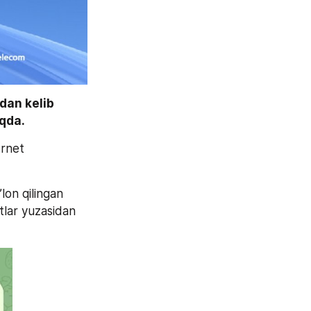
an kelib 
qda. 
rnet 
on qilingan 
lar yuzasidan  