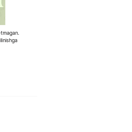
etmagan. 
linishga 