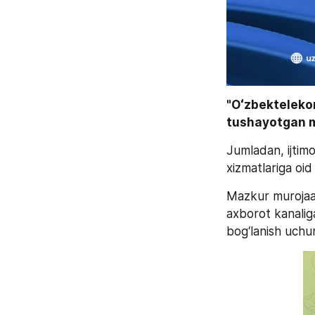
"Oʻzbektelekom
tushayotgan mu
Jumladan, ijtimo
xizmatlariga oid
Mazkur murojaat 
axborot kanaliga
bog‘lanish uchu