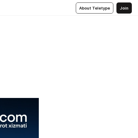
About Teletype
Join