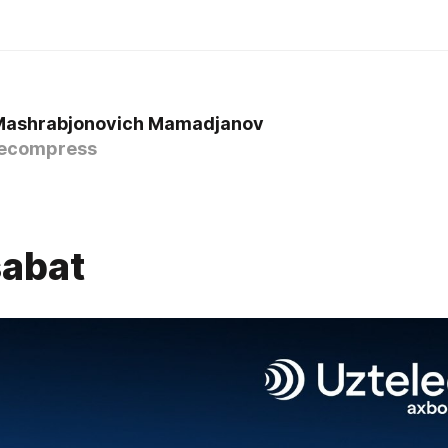
Mashrabjonovich Mamadjanov
ecompress
abat