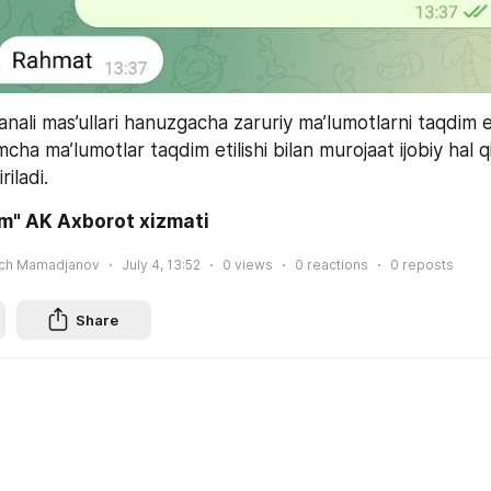
anali mas’ullari hanuzgacha zaruriy ma’lumotlarni taqdim 
cha ma’lumotlar taqdim etilishi bilan murojaat ijobiy hal qi
iriladi.
m" AK Axborot xizmati 
ich Mamadjanov
July 4, 13:52
0
views
0
reactions
0
reposts
Share