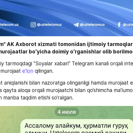
" AK Axborot xizmati tomonidan ijtimoiy tarmoqlard
rojaatlar boʻyicha doimiy oʻrganishlar olib borilmo
iy tarmoqdagi "Soyalar xabari" Telegram kanali orqali inte
 murojaat 
eʼlon
 qilingan.
aniqlanishi bilan nazoratga olinganligi hamda murojaat e’l
 qayta aloqa orqali murojaatchi bilan qo‘shimcha ma’lumot
n manba taqdim etishi so‘ralgan.