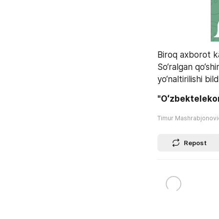
Biroq axborot k
So‘ralgan qo‘shim
yo‘naltirilishi bild
"Oʻzbekteleko
Timur Mashrabjonov
Repost