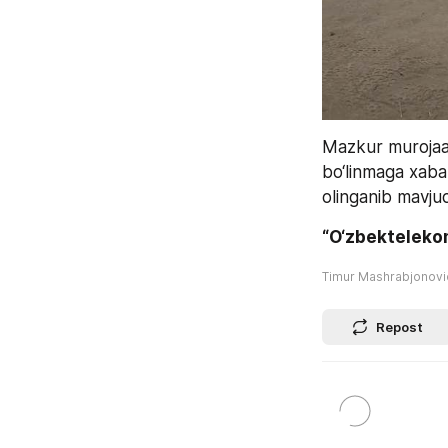
Mazkur murojaat
bo‘linmaga xabar
olinganib mavjud 
“O‘zbekteleko
Timur Mashrabjonov
Repost