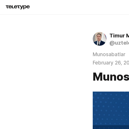
Timur 
@uztel
Munosabatlar
February 26, 2
Munos