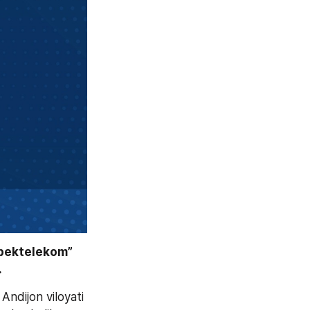
bektelekom” 
 
ndijon viloyati 