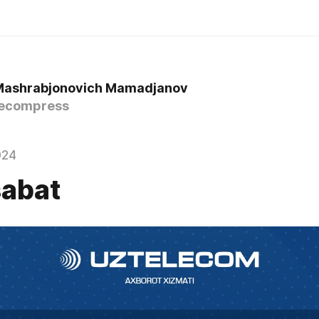
Mashrabjonovich Mamadjanov
ecompress
024
abat