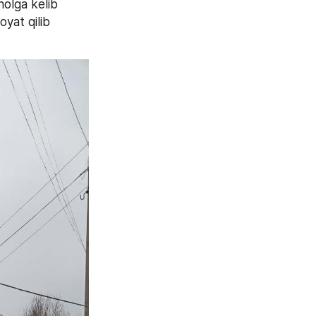
olga kelib 
qolganligi va xodimlarning xizmat chaqiriqlariga vaqtida kelmasligidan shikoyat qilib 