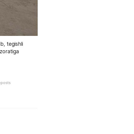
 tegishli 
zoratiga 
eposts