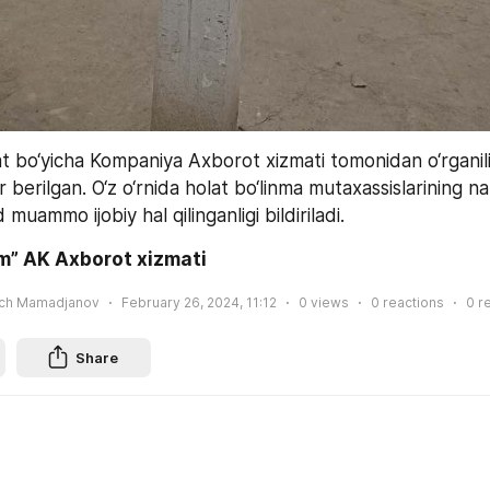
 bo‘yicha Kompaniya Axborot xizmati tomonidan o‘rganilib,
 berilgan. O‘z o‘rnida holat bo‘linma mutaxassislarining na
muammo ijobiy hal qilinganligi bildiriladi. 
m” AK Axborot xizmati
ich Mamadjanov
February 26, 2024, 11:12
0
views
0
reactions
0
r
Share