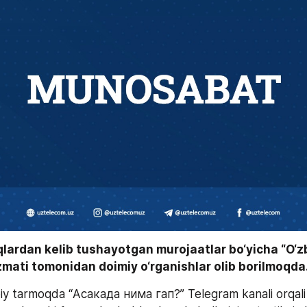
qlardan kelib tushayotgan murojaatlar bo‘yicha “O‘z
mati tomonidan doimiy o‘rganishlar olib borilmoqda.
oiy tarmoqda “Асакада нима гап?” Telegram kanali orqali A