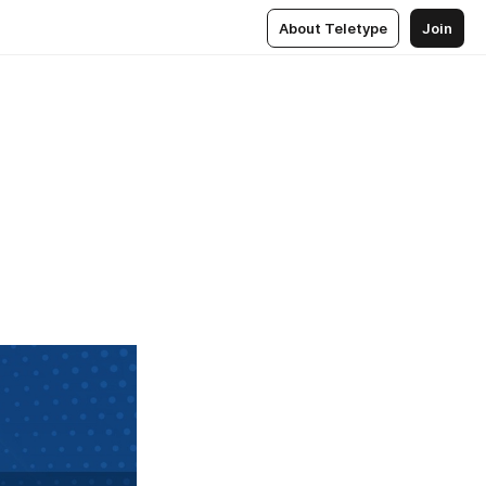
About Teletype
Join