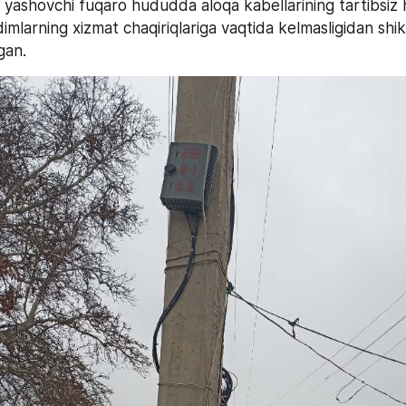
yashovchi fuqaro hududda aloqa kabellarining tartibsiz h
ngan.