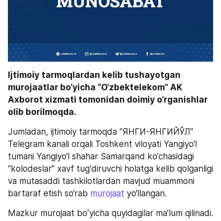
Ijtimoiy tarmoqlardan kelib tushayotgan 
murojaatlar bo‘yicha “O‘zbektelekom” AK 
Axborot xizmati tomonidan doimiy o‘rganishlar 
olib borilmoqda.
Jumladan, ijtimoiy tarmoqda “ЯНГИ-ЯНГИЙЎЛ” 
Telegram kanali orqali Toshkent viloyati Yangiyo‘l 
tumani Yangiyo‘l shahar Samarqand ko‘chasidagi 
“kolodeslar” xavf tug‘diruvchi holatga kelib qolganligi 
va mutasaddi tashkilotlardan mavjud muammoni 
bartaraf etish so‘rab 
murojaat 
yo‘llangan.
Mazkur murojaat boʻyicha quyidagilar ma’lum qilinadi. 