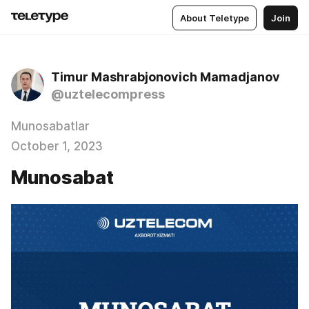
About Teletype
Join
Timur Mashrabjonovich Mamadjanov
@uztelecompress
Munosabatlar
October 1, 2023
Munosabat