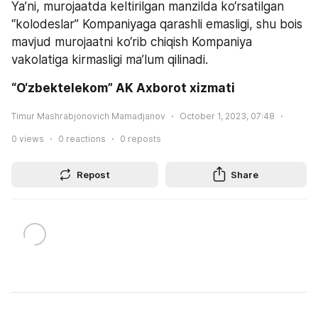
Ya’ni, murojaatda keltirilgan manzilda ko‘rsatilgan 
“kolodeslar” Kompaniyaga qarashli emasligi, shu bois 
mavjud murojaatni ko‘rib chiqish Kompaniya 
vakolatiga kirmasligi ma’lum qilinadi.
“O‘zbektelekom” AK Axborot xizmati
Timur Mashrabjonovich Mamadjanov
October 1, 2023, 07:48
0
views
0
reactions
0
reposts
Repost
Share