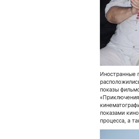
Иностранные г
расположились
показы фильмов
«Приключения 
кинематографи
показами кино
процесса, а т