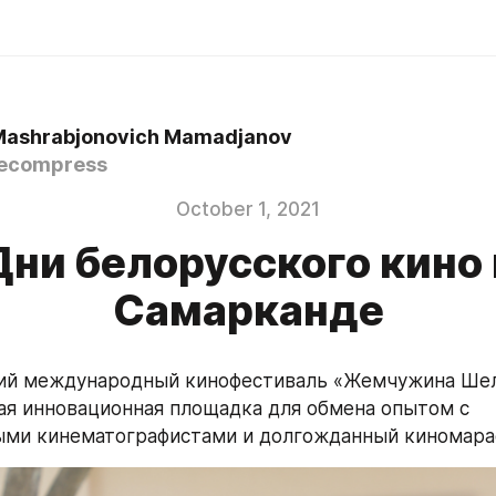
Mashrabjonovich Mamadjanov
ecompress
October 1, 2021
Дни белорусского кино 
Самарканде
кий международный кинофестиваль «Жемчужина Шел
ная инновационная площадка для обмена опытом с 
ми кинематографистами и долгожданный киномараф