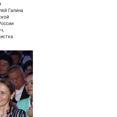
 
ей Галина 
кой 
оссии 
, 
истка 