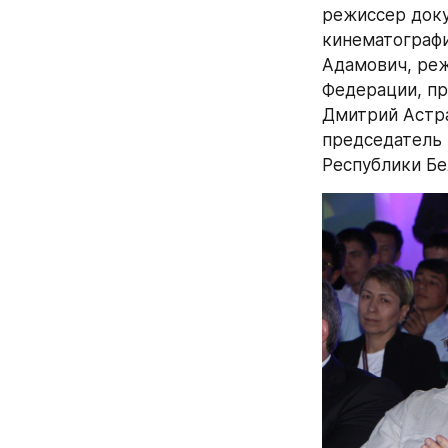
режиссер доку
кинематографи
Адамович, реж
Федерации, пр
Дмитрий Астра
председатель 
Республики Бе