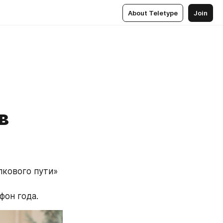
About Teletype
Join
в
кового пути» 
он года.