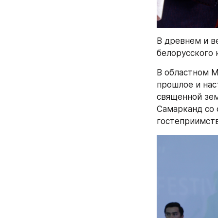
В древнем и в
белорусского 
В областном М
прошлое и нас
священной зем
Самарканд со 
гостеприимст