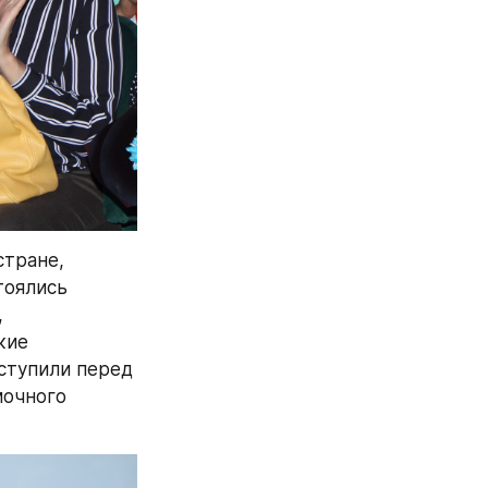
тране, 
оялись 
 
ие 
тупили перед 
очного 