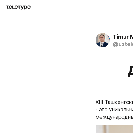
Timur 
@uztel
XIII Ташкентс
- это уникаль
международны