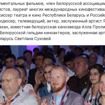
ментальных фильмов, член Белорусской ассоциации
стов, лауреат многих международных кинофестивал
иссер театра и кино Республики Беларусь и Российс
одюсер, телеведущий, актер, заслуженный артист Р
хан, известная белорусская кинозвезда Алла Пролич
Белорусской гильдии киноактеров, заслуженная арт
ларусь Светлана Суховей.