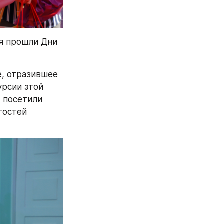
я прошли Дни 
, отразившее 
рсии этой 
 посетили 
остей 