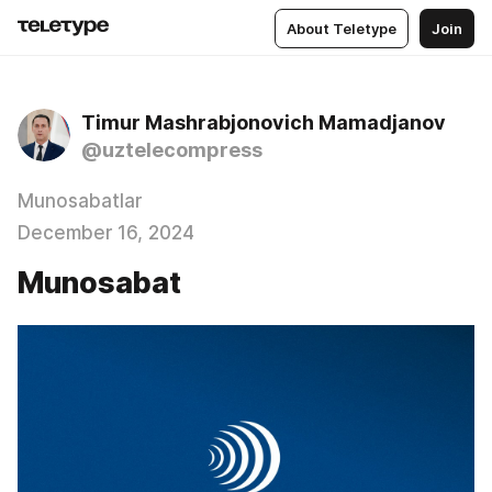
About Teletype
Join
Timur Mashrabjonovich Mamadjanov
@uztelecompress
Munosabatlar
December 16, 2024
Munosabat