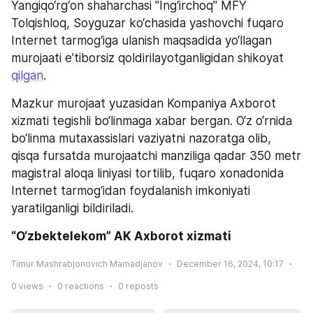
Yangiqo‘rg‘on shaharchasi "Ing‘irchoq" MFY 
Tolqishloq, Soyguzar ko‘chasida yashovchi fuqaro 
Internet tarmog‘iga ulanish maqsadida yo‘llagan 
murojaati e’tiborsiz qoldirilayotganligidan shikoyat 
qilgan
.
Mazkur murojaat yuzasidan Kompaniya Axborot 
xizmati tegishli bo‘linmaga xabar bergan. O‘z o‘rnida 
bo‘linma mutaxassislari vaziyatni nazoratga olib, 
qisqa fursatda murojaatchi manziliga qadar 350 metr 
magistral aloqa liniyasi tortilib, fuqaro xonadonida 
Internet tarmog‘idan foydalanish imkoniyati 
yaratilganligi bildiriladi.
“O‘zbektelekom” AK Axborot xizmati 
Timur Mashrabjonovich Mamadjanov
December 16, 2024, 10:17
0
views
0
reactions
0
reposts