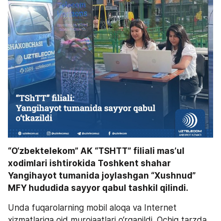
“O‘zbektelekom” AK “TSHTT” filiali masʼul 
xodimlari ishtirokida Toshkent shahar 
Yangihayot tumanida joylashgan “Xushnud” 
MFY hududida sayyor qabul tashkil qilindi. 
Unda fuqarolarning mobil aloqa va Internet 
xizmatlariga oid murojaatlari o‘rganildi. Ochiq tarzda 