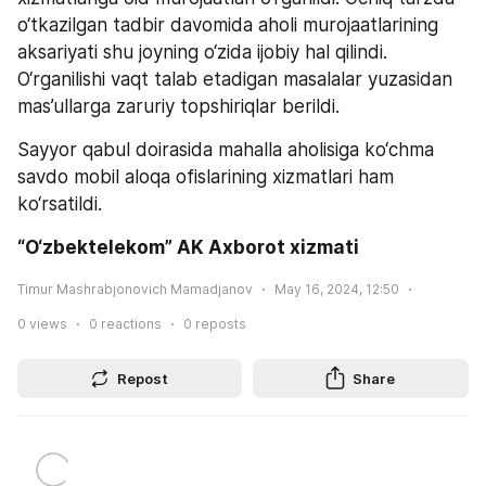
o‘tkazilgan tadbir davomida aholi murojaatlarining 
aksariyati shu joyning o‘zida ijobiy hal qilindi. 
O‘rganilishi vaqt talab etadigan masalalar yuzasidan 
mas’ullarga zaruriy topshiriqlar berildi.
Sayyor qabul doirasida mahalla aholisiga ko‘chma 
savdo mobil aloqa ofislarining xizmatlari ham 
ko‘rsatildi.
“O‘zbektelekom” AK Axborot xizmati
Timur Mashrabjonovich Mamadjanov
May 16, 2024, 12:50
0
views
0
reactions
0
reposts
Repost
Share