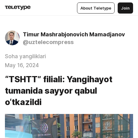
About Teletype
Join
Timur Mashrabjonovich Mamadjanov
@uztelecompress
Soha yangiliklari
May 16, 2024
“TSHTT” filiali: Yangihayot
tumanida sayyor qabul
o‘tkazildi