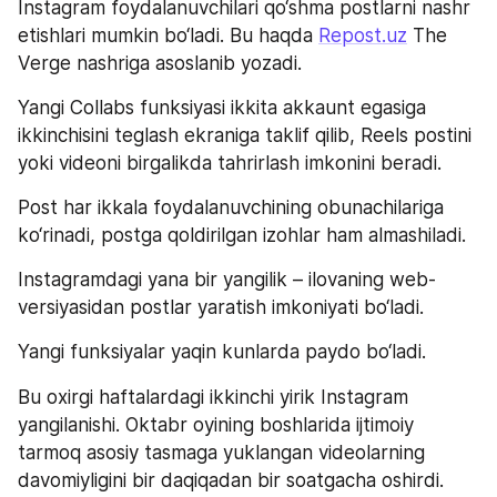
Instagram foydalanuvchilari qo‘shma postlarni nashr 
etishlari mumkin bo‘ladi. Bu haqda 
Repost.uz
 The 
Verge nashriga asoslanib yozadi.
Yangi Collabs funksiyasi ikkita akkaunt egasiga 
ikkinchisini teglash ekraniga taklif qilib, Reels postini 
yoki videoni birgalikda tahrirlash imkonini beradi.
Post har ikkala foydalanuvchining obunachilariga 
ko‘rinadi, postga qoldirilgan izohlar ham almashiladi.
Instagramdagi yana bir yangilik – ilovaning web-
versiyasidan postlar yaratish imkoniyati bo‘ladi.
Yangi funksiyalar yaqin kunlarda paydo bo‘ladi.
Bu oxirgi haftalardagi ikkinchi yirik Instagram 
yangilanishi. Oktabr oyining boshlarida ijtimoiy 
tarmoq asosiy tasmaga yuklangan videolarning 
davomiyligini bir daqiqadan bir soatgacha oshirdi.