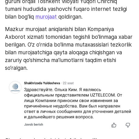
guruhi orqali Toshkent viloyati Yuqori Chirchiq 
tumani hududida yashovchi fuqaro internet tezligi 
bilan bog‘liq 
murojaat 
qoldirgan.
Mazkur murojaat aniqlanishi bilan Kompaniya 
Axborot xizmati tomonidan tegishli bo‘linmaga xabar 
berilgan. O‘z o‘rnida bo‘linma mutaxassislari tezkorlik 
bilan murojaatchiga qayta aloqaga chiqishgan va 
zaruriy qo‘shimcha ma’lumotlarni taqdim etishi 
so‘ralgan.