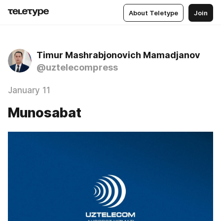
About Teletype
Join
Timur Mashrabjonovich Mamadjanov
@uztelecompress
January 11
Munosabat