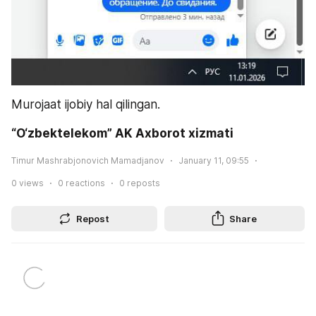
Murojaat ijobiy hal qilingan.
“O‘zbektelekom” AK Axborot xizmati
Timur Mashrabjonovich Mamadjanov
January 11, 09:55
0
views
0
reactions
0
reposts
Repost
Share