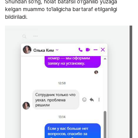
Shundan so‘ng, holat batafsil o‘rganilib yuzaga 
kelgan muammo to‘laligicha bartaraf etilganligi 
bildiriladi.