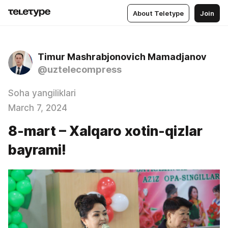
About Teletype
Join
Timur Mashrabjonovich Mamadjanov
@uztelecompress
Soha yangiliklari
March 7, 2024
8-mart – Xalqaro xotin-qizlar
bayrami!