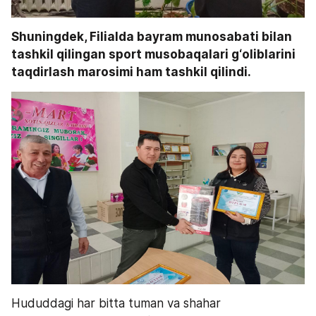
Shuningdek, Filialda bayram munosabati bilan 
tashkil qilingan sport musobaqalari g‘oliblarini 
taqdirlash marosimi ham tashkil qilindi.
Hududdagi har bitta tuman va shahar 