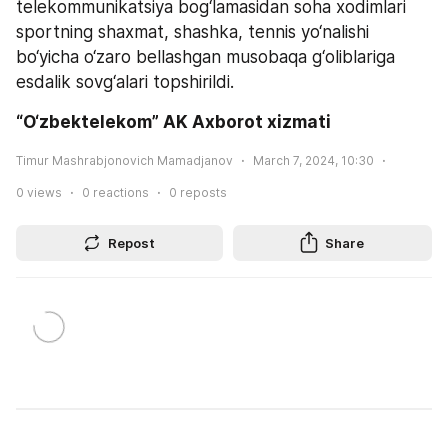
telekommunikatsiya bog‘lamasidan soha xodimlari 
sportning shaxmat, shashka, tennis yo‘nalishi 
bo‘yicha o‘zaro bellashgan musobaqa g‘oliblariga 
esdalik sovg‘alari topshirildi.
“O‘zbektelekom” AK Axborot xizmati
Timur Mashrabjonovich Mamadjanov
March 7, 2024, 10:30
0
views
0
reactions
0
reposts
Repost
Share