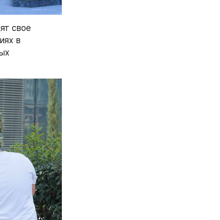
т свое 
ях в 
х 