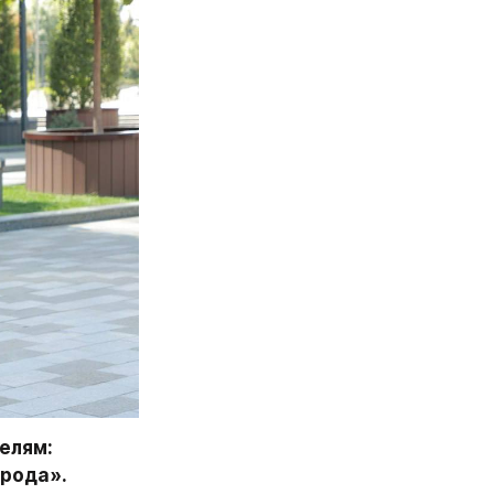
лям: 
арода».