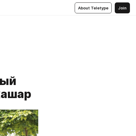
About Teletype
Join
ный
хашар