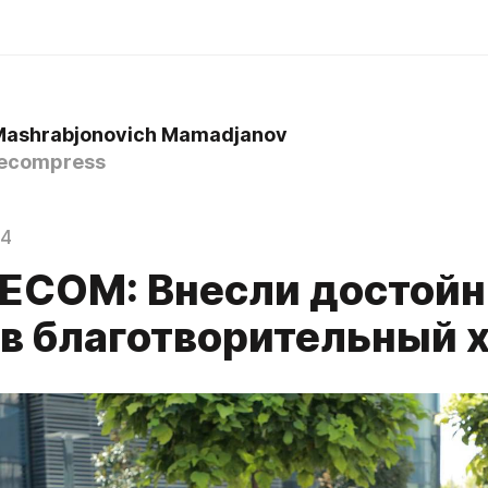
Mashrabjonovich Mamadjanov
ecompress
24
ECOM: Внесли достой
 в благотворительный 