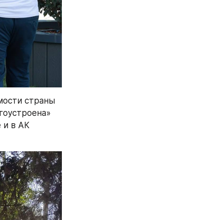
мости страны 
гоустроена» 
и в АК 