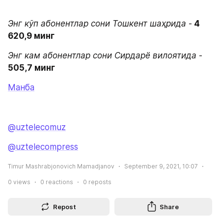
Энг кўп абонентлар сони Тошкент шаҳрида
 -
 4 
620,9 минг
Энг кам абонентлар сони Сирдарё вилоятида
 - 
505,7 минг
Манба
@uztelecomuz
@uztelecompress
Timur Mashrabjonovich Mamadjanov
September 9, 2021, 10:07
0
views
0
reactions
0
reposts
Repost
Share