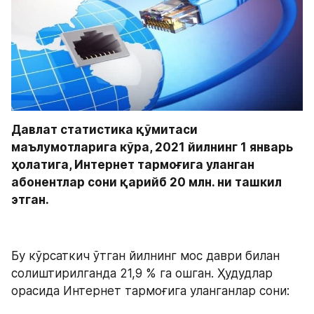
Давлат статистика қўмитаси 
маълумотларига кўра, 2021 йилнинг 1 январь 
ҳолатига, Интернет тармоғига уланган 
абонентлар сони қарийб 20 млн. ни ташкил 
этган.
Бу кўрсаткич ўтган йилнинг мос даври билан 
солиштирилганда 21,9 % га ошган. Ҳудудлар 
орасида Интернет тармоғига уланганлар сони: