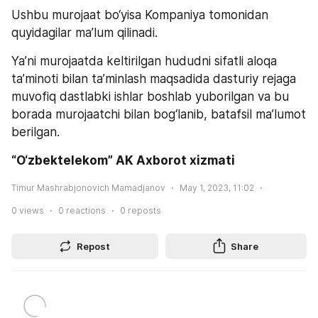
Ushbu murojaat bo‘yisa Kompaniya tomonidan 
quyidagilar ma’lum qilinadi.
Ya’ni murojaatda keltirilgan hududni sifatli aloqa 
ta’minoti bilan ta’minlash maqsadida dasturiy rejaga 
muvofiq dastlabki ishlar boshlab yuborilgan va bu 
borada murojaatchi bilan bog‘lanib, batafsil ma’lumot 
berilgan.
“O‘zbektelekom” AK Axborot xizmati
Timur Mashrabjonovich Mamadjanov
May 1, 2023, 11:02
0
views
0
reactions
0
reposts
Repost
Share