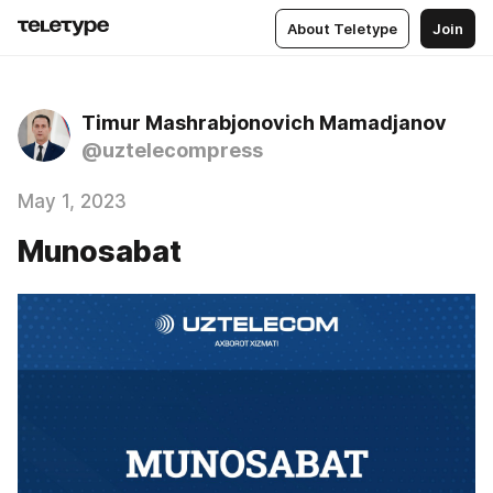
About Teletype
Join
Timur Mashrabjonovich Mamadjanov
@uztelecompress
May 1, 2023
Munosabat