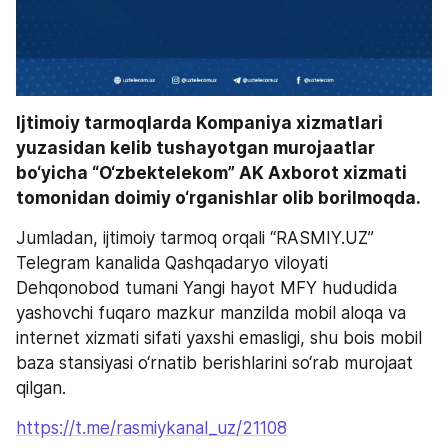
Ijtimoiy tarmoqlarda Kompaniya xizmatlari 
yuzasidan kelib tushayotgan murojaatlar 
bo‘yicha “O‘zbektelekom” AK Axborot xizmati 
tomonidan doimiy o‘rganishlar olib borilmoqda.
Jumladan, ijtimoiy tarmoq orqali “RASMIY.UZ” 
Telegram kanalida Qashqadaryo viloyati 
Dehqonobod tumani Yangi hayot MFY hududida 
yashovchi fuqaro mazkur manzilda mobil aloqa va 
internet xizmati sifati yaxshi emasligi, shu bois mobil 
baza stansiyasi o‘rnatib berishlarini so‘rab murojaat 
qilgan.
https://t.me/rasmiykanal_uz/21108