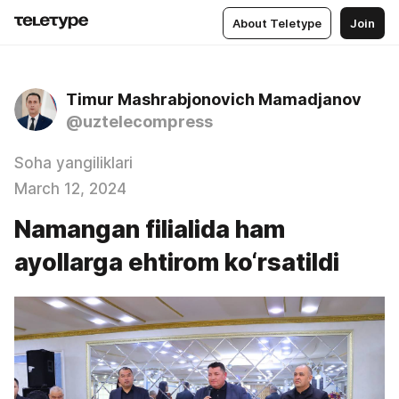
About Teletype
Join
Timur Mashrabjonovich Mamadjanov
@uztelecompress
Soha yangiliklari
March 12, 2024
Namangan filialida ham
ayollarga ehtirom ko‘rsatildi