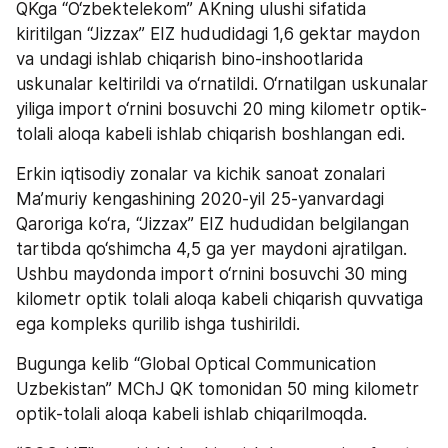
QKga “O‘zbektelekom” AKning ulushi sifatida 
kiritilgan “Jizzax” EIZ hududidagi 1,6 gektar maydon 
va undagi ishlab chiqarish bino-inshootlarida 
uskunalar keltirildi va o‘rnatildi. O‘rnatilgan uskunalar 
yiliga import o‘rnini bosuvchi 20 ming kilometr optik-
tolali aloqa kabeli ishlab chiqarish boshlangan edi.
Erkin iqtisodiy zonalar va kichik sanoat zonalari 
Ma’muriy kengashining 2020-yil 25-yanvardagi 
Qaroriga ko‘ra, “Jizzax” EIZ hududidan belgilangan 
tartibda qo‘shimcha 4,5 ga yer maydoni ajratilgan. 
Ushbu maydonda import o‘rnini bosuvchi 30 ming 
kilometr optik tolali aloqa kabeli chiqarish quvvatiga 
ega kompleks qurilib ishga tushirildi.
Bugunga kelib “Global Optical Communication 
Uzbekistan” MChJ QK tomonidan 50 ming kilometr 
optik-tolali aloqa kabeli ishlab chiqarilmoqda.