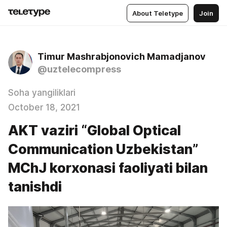
About Teletype
Join
Timur Mashrabjonovich Mamadjanov
@uztelecompress
Soha yangiliklari
October 18, 2021
AKT vaziri “Global Optical
Communication Uzbekistan”
MChJ korxonasi faoliyati bilan
tanishdi