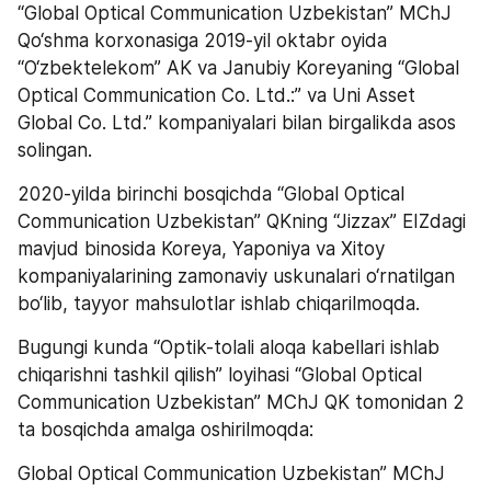
“Global Optical Communication Uzbekistan” MChJ 
Qo‘shma korxonasiga 2019-yil oktabr oyida 
“O‘zbektelekom” AK va Janubiy Koreyaning “Global 
Optical Communication Co. Ltd.:” va Uni Asset 
Global Co. Ltd.” kompaniyalari bilan birgalikda asos 
solingan.
2020-yilda birinchi bosqichda “Global Optical 
Communication Uzbekistan” QKning “Jizzax” EIZdagi 
mavjud binosida Koreya, Yaponiya va Xitoy 
kompaniyalarining zamonaviy uskunalari o‘rnatilgan 
bo‘lib, tayyor mahsulotlar ishlab chiqarilmoqda.
Bugungi kunda “Optik-tolali aloqa kabellari ishlab 
chiqarishni tashkil qilish” loyihasi “Global Optical 
Communication Uzbekistan” MChJ QK tomonidan 2 
ta bosqichda amalga oshirilmoqda:
Global Optical Communication Uzbekistan” MChJ 