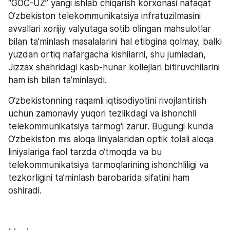
“GOC-UZ” yangi ishlab chiqarish korxonasi nafaqat 
O‘zbekiston telekommunikatsiya infratuzilmasini 
avvallari xorijiy valyutaga sotib olingan mahsulotlar 
bilan ta’minlash masalalarini hal etibgina qolmay, balki 
yuzdan ortiq nafargacha kishilarni, shu jumladan, 
Jizzax shahridagi kasb-hunar kollejlari bitiruvchilarini 
ham ish bilan ta’minlaydi.
O‘zbekistonning raqamli iqtisodiyotini rivojlantirish 
uchun zamonaviy yuqori tezlikdagi va ishonchli 
telekommunikatsiya tarmog‘i zarur. Bugungi kunda 
O‘zbekiston mis aloqa liniyalaridan optik tolali aloqa 
liniyalariga faol tarzda o‘tmoqda va bu 
telekommunikatsiya tarmoqlarining ishonchliligi va 
tezkorligini ta’minlash barobarida sifatini ham 
oshiradi.