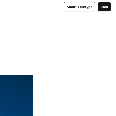
About Teletype
Join