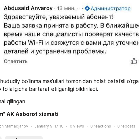
ududiy bo‘linma mas’ullari tomonidan holat batafsil o‘rgan
laligicha bartaraf etilganligi bildiriladi.
al qilingan.
m” AK Axborot xizmati
ich Mamadjanov
January 9, 17:18
0
views
0
reactions
0
reposts