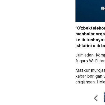
“O‘zbektelekom
manbalar orqa
kelib tushayot
ishlarini olib
Jumladan, Kompa
fuqaro Wi-Fi tarm
Mazkur murojaat
xabar berilgan v
chiqishgan. Hola