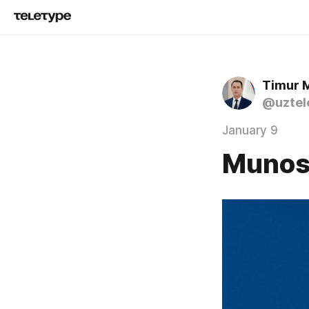
Timur 
@uztel
January 9
Munos