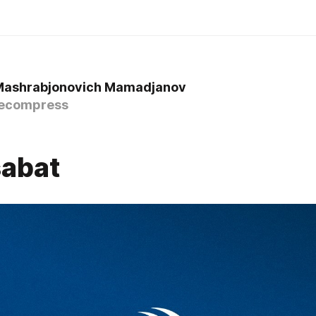
Mashrabjonovich Mamadjanov
ecompress
abat