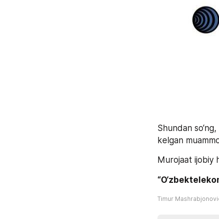
Shundan so‘ng, h
kelgan muammo to‘
Murojaat ijobiy h
“O‘zbekteleko
Timur Mashrabjonov