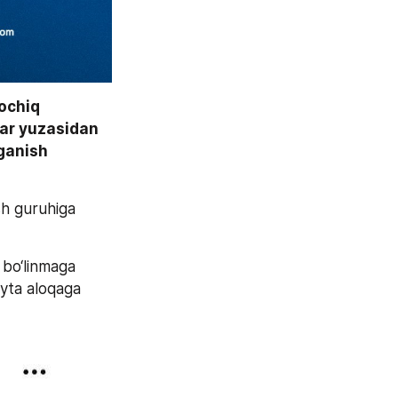
ochiq 
ar yuzasidan 
ganish 
h guruhiga 
bo‘linmaga 
yta aloqaga 