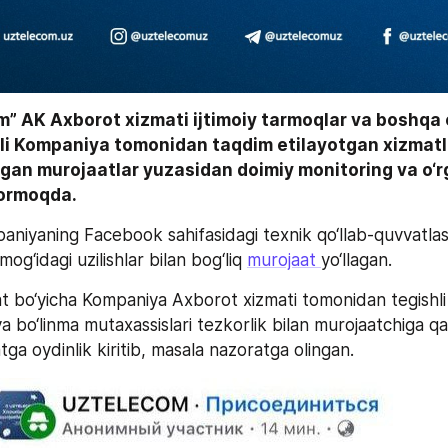
” AK Axborot xizmati ijtimoiy tarmoqlar va boshqa 
li Kompaniya tomonidan taqdim etilayotgan xizmatl
gan murojaatlar yuzasidan doimiy monitoring va o‘r
 bormoqda.
niyaning Facebook sahifasidagi texnik qo‘llab-quvvatlas
og‘idagi uzilishlar bilan bog‘liq 
murojaat 
yo‘llagan.
 bo‘yicha Kompaniya Axborot xizmati tomonidan tegishli 
a bo‘linma mutaxassislari tezkorlik bilan murojaatchiga qa
tga oydinlik kiritib, masala nazoratga olingan.