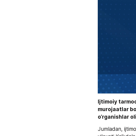
Ijtimoiy tarmo
murojaatlar b
o‘rganishlar ol
Jumladan, ijtim