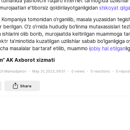
a tumanida yashovchi fuqaro internet tarmog‘ida uzilishlar b
urojaatlari e’tiborsiz qoldirilayotganligidan 
shikoyat qilg
Kompaniya tomonidan o‘rganilib, masala yuzasidan tegishl
 berilgan. O‘z o‘rnida hududiy bo‘linma mutaxassislari tezko
sh ishlarini olib borib, murojaatda keltirilgan muammoga ta
ektr ta’minotida kuzatilgan uzilishlar sabab bo‘lganligiga oydi
cha masalalar bartaraf etilib, muammo 
ijobiy hal etilgan
li
m” AK Axborot xizmati
ich Mamadjanov
May 31, 2023, 06:51
0
views
0
reactions
0
repos
Share