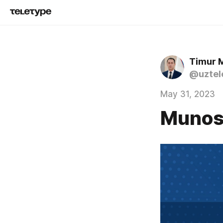
Timur 
@uztel
May 31, 2023
Munos