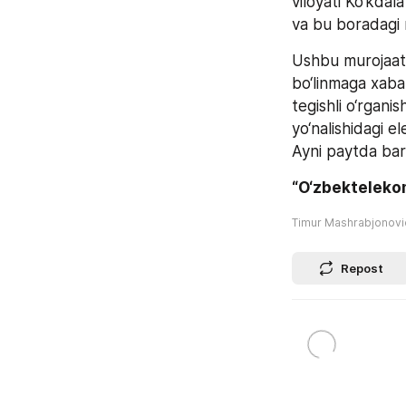
viloyati Ko‘kdal
va bu boradagi m
Ushbu murojaat 
bo‘linmaga xabar
tegishli o‘rgani
yo‘nalishidagi el
Ayni paytda bar
“O‘zbekteleko
Timur Mashrabjonov
Repost