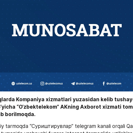
qlarda Kompaniya xizmatlari yuzasidan kelib tushay
o‘yicha “O‘zbektelekom” AKning Axborot xizmati tom
ib borilmoqda. 
oiy tarmoqda “Суриштирувлар” telegram kanali orqali Qa