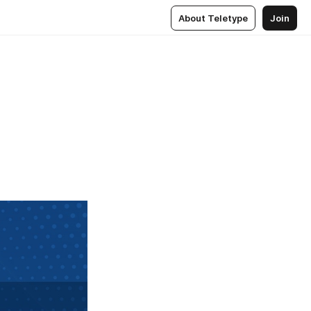
About Teletype
Join