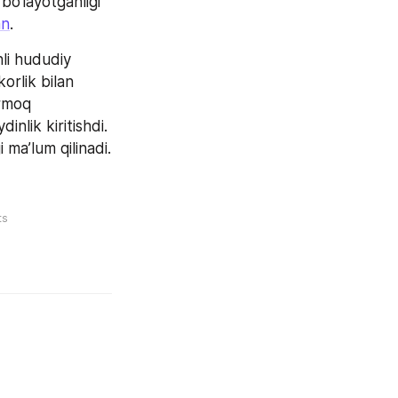
o‘layotganligi 
an
.
i hududiy 
rlik bilan 
rmoq 
nlik kiritishdi. 
gi ma’lum qilinadi.
ts