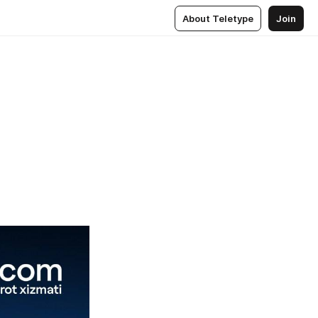
About Teletype
Join