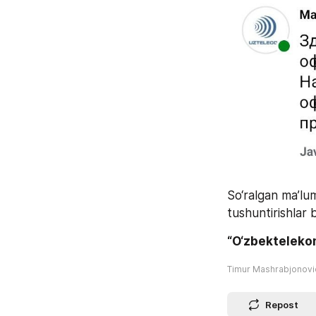
So‘ralgan ma’lum
tushuntirishlar b
“O‘zbekteleko
Timur Mashrabjonov
Repost