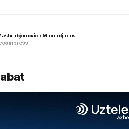
Mashrabjonovich Mamadjanov
ecompress
abat