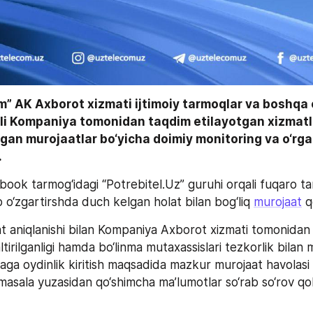
” AK Axborot xizmati ijtimoiy tarmoqlar va boshqa 
li Kompaniya tomonidan taqdim etilayotgan xizmatl
gan murojaatlar bo‘yicha doimiy monitoring va o‘rgani
.
ok tarmog‘idagi “Potrebitel.Uz” guruhi orqali fuqaro tarif
 o‘zgartirshda duch kelgan holat bilan bog‘liq 
murojaat
 q
 aniqlanishi bilan Kompaniya Axborot xizmati tomonidan t
ltirilganligi hamda bo‘linma mutaxassislari tezkorlik bilan 
laga oydinlik kiritish maqsadida mazkur murojaat havolasi 
masala yuzasidan qo‘shimcha ma’lumotlar so‘rab so‘rov qo