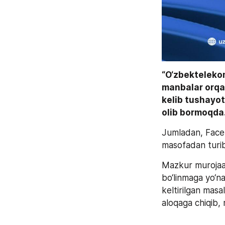
“O‘zbektelekom
manbalar orqa
kelib tushayot
olib bormoqda
Jumladan, Facebo
masofadan turib
Mazkur murojaat
bo‘linmaga yo‘na
keltirilgan masa
aloqaga chiqib, 