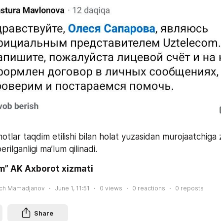
otlar taqdim etilishi bilan holat yuzasidan murojaatchiga z
erilganligi ma’lum qilinadi.
m” AK Axborot xizmati
ich Mamadjanov
June 1, 11:51
0
views
0
reactions
0
reposts
Share