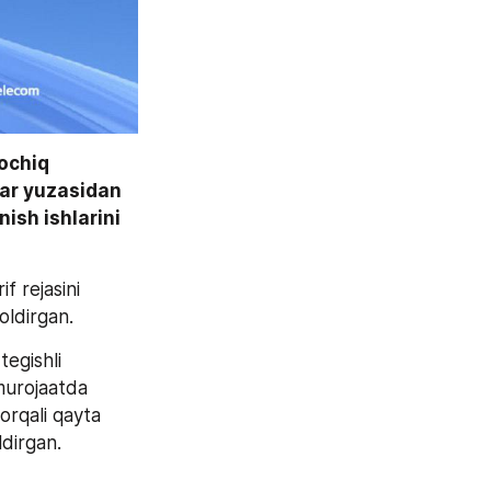
ochiq 
ar yuzasidan 
sh ishlarini 
 rejasini 
oldirgan.
egishli 
murojaatda 
orqali qayta 
ldirgan.