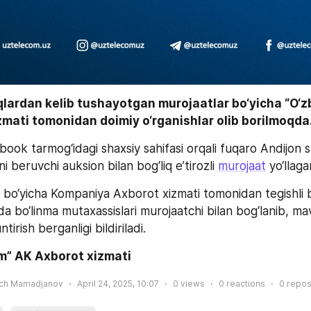
qlardan kelib tushayotgan murojaatlar bo‘yicha “O‘z
mati tomonidan doimiy o‘rganishlar olib borilmoqda.
ook tarmog‘idagi shaxsiy sahifasi orqali fuqaro Andijon 
i beruvchi auksion bilan bog‘liq e’tirozli 
murojaat
 yo‘llaga
bo‘yicha Kompaniya Axborot xizmati tomonidan tegishli b
da bo‘linma mutaxassislari murojaatchi bilan bog‘lanib, ma
irish berganligi bildiriladi.
m” AK Axborot xizmati
ich Mamadjanov
April 24, 2025, 10:07
0
views
0
reactions
0
repos