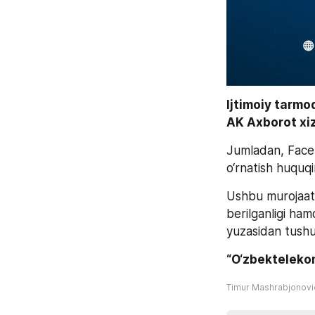
Ijtimoiy tarmo
AK Axborot xiz
Jumladan, Faceb
o‘rnatish huquqin
Ushbu murojaat 
berilganligi ham
yuzasidan tushunt
“O‘zbekteleko
Timur Mashrabjonov