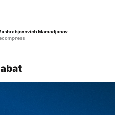
Mashrabjonovich Mamadjanov
ecompress
abat