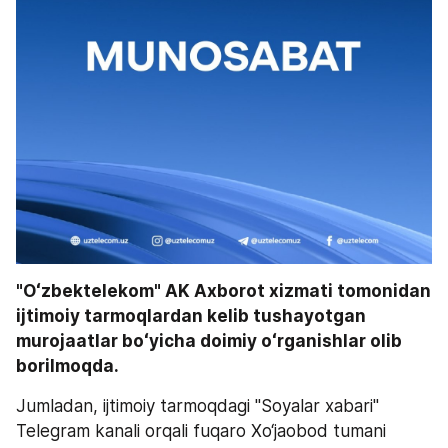
"Oʻzbektelekom" AK Axborot xizmati tomonidan 
ijtimoiy tarmoqlardan kelib tushayotgan 
murojaatlar boʻyicha doimiy oʻrganishlar olib 
borilmoqda.
Jumladan, ijtimoiy tarmoqdagi "Soyalar xabari" 
Telegram kanali orqali fuqaro Xo‘jaobod tumani 