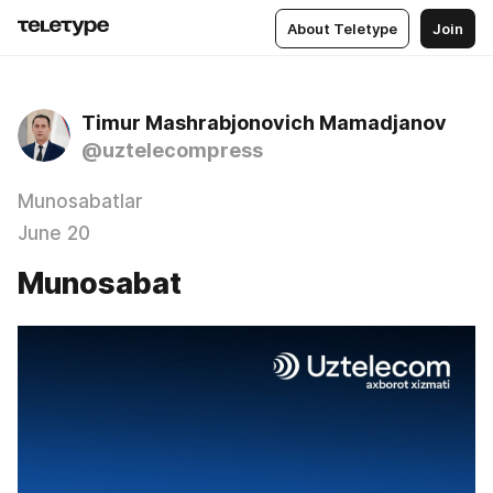
About Teletype
Join
Timur Mashrabjonovich Mamadjanov
@uztelecompress
Munosabatlar
June 20
Munosabat