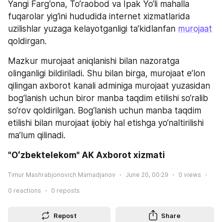
Yangi Farg‘ona, To‘raobod va Ipak Yo‘li mahalla 
fuqarolar yig‘ini hududida internet xizmatlarida 
uzilishlar yuzaga kelayotganligi ta’kidlanfan 
murojaat
qoldirgan.
Mazkur murojaat aniqlanishi bilan nazoratga 
olinganligi bildiriladi. Shu bilan birga, murojaat e’lon 
qilingan axborot kanali adminiga murojaat yuzasidan 
bog‘lanish uchun biror manba taqdim etilishi so‘ralib 
so‘rov qoldirilgan. Bog‘lanish uchun manba taqdim 
etilishi bilan murojaat ijobiy hal etishga yo‘naltirilishi 
ma’lum qilinadi.
"Oʻzbektelekom" AK Axborot xizmati
Timur Mashrabjonovich Mamadjanov
June 20, 00:29
0
views
0
reactions
0
reposts
Repost
Share