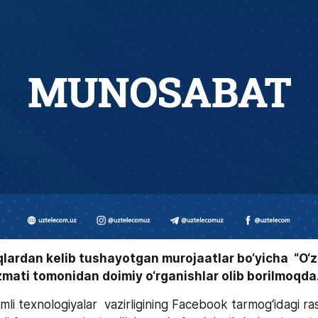
qlardan kelib tushayotgan murojaatlar bo‘yicha  “O‘
mati tomonidan doimiy o‘rganishlar olib borilmoqda.
i texnologiyalar  vazirligining Facebook tarmog‘idagi ras