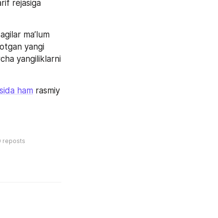
f rejasiga 
gilar ma’lum 
yotgan yangi 
cha yangiliklarni 
risida ham
 rasmiy 
0
reposts