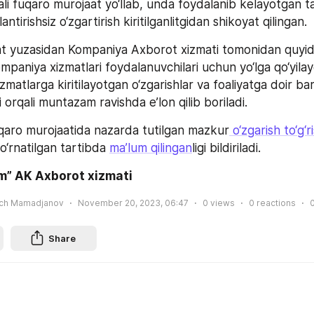
li fuqaro murojaat yo‘llab, unda foydalanib kelayotgan tari
tirishsiz o‘zgartirish kiritilganlitgidan shikoyat qilingan.
 yuzasidan Kompaniya Axborot xizmati tomonidan quyida
 Kompaniya xizmatlari foydalanuvchilari uchun yo‘lga qo‘yila
izmatlarga kiritilayotgan o‘zgarishlar va foaliyatga doir bar
 orqali muntazam ravishda e’lon qilib boriladi.
aro murojaatida nazarda tutilgan mazkur
 o‘zgarish to‘g‘
 o‘rnatilgan tartibda 
ma’lum qilingan
ligi bildiriladi.
m” AK Axborot xizmati
ich Mamadjanov
November 20, 2023, 06:47
0
views
0
reactions
Share