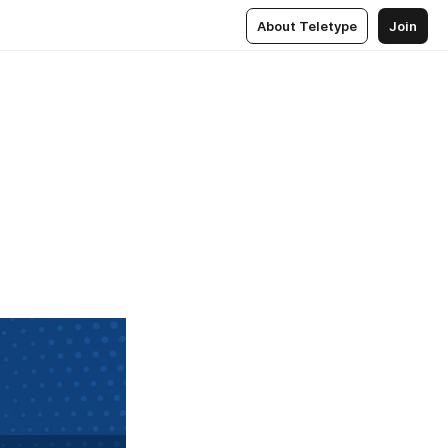
About Teletype
Join