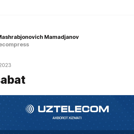
Mashrabjonovich Mamadjanov
ecompress
2023
abat