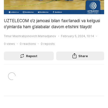
UZTELECOM o‘z jamoasi bilan faxrlanadi va kelgusi 
o‘yinlarda ham g‘alabalar davom etishini tilaydi!
Timur Mashrabjonovich Mamadjanov
February 5, 2024, 10:14
0
views
0
reactions
0
reposts
Repost
Share