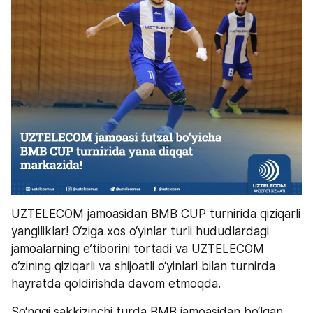
UZTELECOM jamoasidan BMB CUP turnirida qiziqarli 
yangiliklar! O‘ziga xos o‘yinlar turli hududlardagi 
jamoalarning e’tiborini tortadi va UZTELECOM 
o‘zining qiziqarli va shijoatli o‘yinlari bilan turnirda 
hayratda qoldirishda davom etmoqda. 
So‘nggi sakkizinchi turda BMB jamoasidan bo‘lgan 