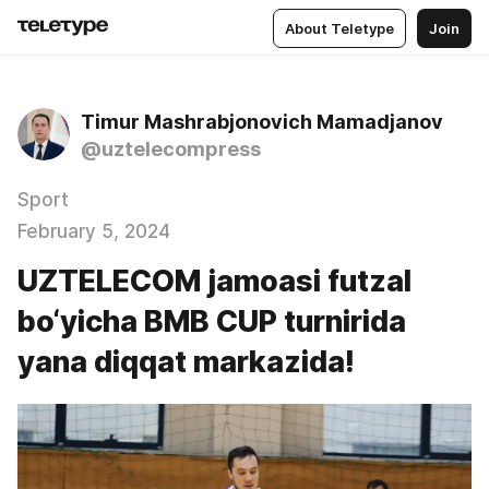
About Teletype
Join
Timur Mashrabjonovich Mamadjanov
@uztelecompress
Sport
February 5, 2024
UZTELECOM jamoasi futzal
bo‘yicha BMB CUP turnirida
yana diqqat markazida!